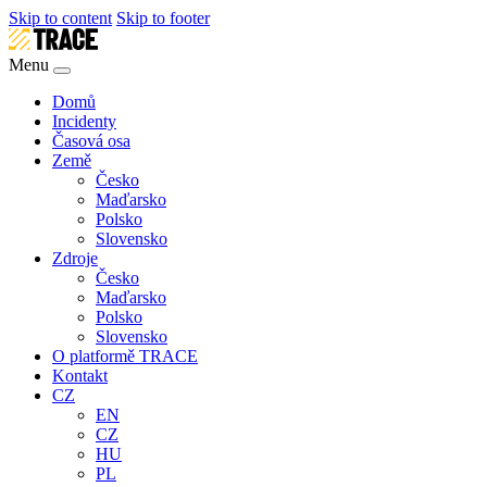
Skip to content
Skip to footer
Menu
Domů
Incidenty
Časová osa
Země
Česko
Maďarsko
Polsko
Slovensko
Zdroje
Česko
Maďarsko
Polsko
Slovensko
O platformě TRACE
Kontakt
CZ
EN
CZ
HU
PL