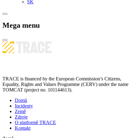
SK
Mega menu
TRACE is financed by the European Commission’s Citizens,
Equality, Rights and Values Programme (CERV) under the name
TOMCAT (project no. 101144613).
Domů
Incidenty
Země
Zdroje
O platformě TRACE
Kontakt