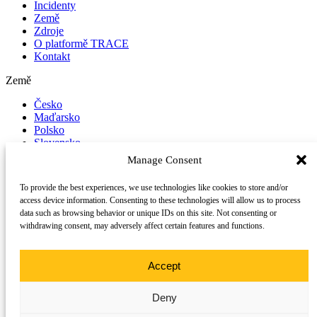
Incidenty
Země
Zdroje
O platformě TRACE
Kontakt
Země
Česko
Maďarsko
Polsko
Slovensko
Manage Consent
Nahlásit incident
To provide the best experiences, we use technologies like cookies to store and/or
Sledujte nás na sociálních sítích
access device information. Consenting to these technologies will allow us to process
data such as browsing behavior or unique IDs on this site. Not consenting or
LinkedIn
withdrawing consent, may adversely affect certain features and functions.
YouTube
©
2026 Trace
Všechna práva vyhrazena.
TRACE je projekt podporovaný konsorciem partnerů napříč střední
Accept
Evropou.
Deny
Tento web používá soubory cookie ke zlepšení vašeho procházení a
ke sběru anonymizovaných dat pro výzkumné a evaluační účely.