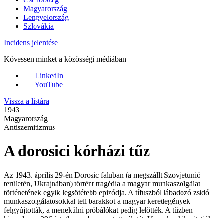
Magyarország
Lengyelország
Szlovákia
Incidens jelentése
Kövessen minket a közösségi médiában
LinkedIn
YouTube
Vissza a listára
1943
Magyarország
Antiszemitizmus
A dorosici kórházi tűz
Az 1943. április 29-én Dorosic faluban (a megszállt Szovjetunió
területén, Ukrajnában) történt tragédia a magyar munkaszolgálat
történetének egyik legsötétebb epizódja. A tífuszból lábadozó zsidó
munkaszolgálatosokkal teli barakkot a magyar keretlegények
felgyújtották, a menekülni próbálókat pedig lelőtték. A tűzben