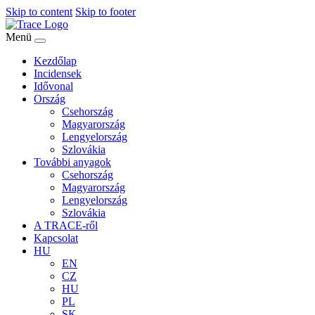
Skip to content
Skip to footer
Menü
Kezdőlap
Incidensek
Idővonal
Ország
Csehország
Magyarország
Lengyelország
Szlovákia
További anyagok
Csehország
Magyarország
Lengyelország
Szlovákia
A TRACE-ről
Kapcsolat
HU
EN
CZ
HU
PL
SK