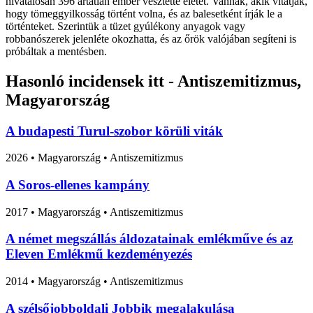
hivatalosan 396 ártatlan ember vesztette életét. Vannak, akik vitatják,
hogy tömeggyilkosság történt volna, és az balesetként írják le a
történteket. Szerintük a tüzet gyúlékony anyagok vagy
robbanószerek jelenléte okozhatta, és az őrök valójában segíteni is
próbáltak a mentésben.
Hasonló incidensek itt - Antiszemitizmus,
Magyarország
A budapesti Turul-szobor körüli viták
2026
•
Magyarország
• Antiszemitizmus
A Soros-ellenes kampány
2017
•
Magyarország
• Antiszemitizmus
A német megszállás áldozatainak emlékműve és az
Eleven Emlékmű kezdeményezés
2014
•
Magyarország
• Antiszemitizmus
A szélsőjobboldali Jobbik megalakulása