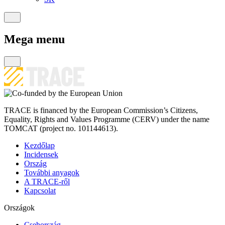
Mega menu
TRACE is financed by the European Commission’s Citizens,
Equality, Rights and Values Programme (CERV) under the name
TOMCAT (project no. 101144613).
Kezdőlap
Incidensek
Ország
További anyagok
A TRACE-ről
Kapcsolat
Országok
Csehország