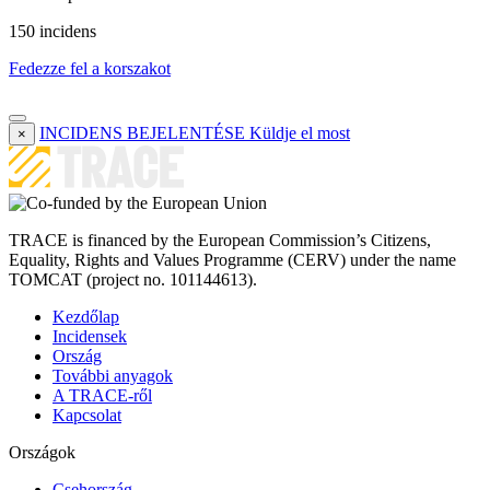
150 incidens
Fedezze fel a korszakot
INCIDENS BEJELENTÉSE
Küldje el most
×
TRACE is financed by the European Commission’s Citizens,
Equality, Rights and Values Programme (CERV) under the name
TOMCAT (project no. 101144613).
Kezdőlap
Incidensek
Ország
További anyagok
A TRACE-ről
Kapcsolat
Országok
Csehország