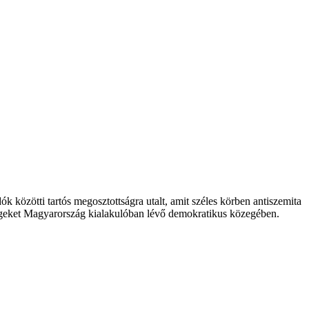
k közötti tartós megosztottságra utalt, amit széles körben antiszemita
ltségeket Magyarország kialakulóban lévő demokratikus közegében.