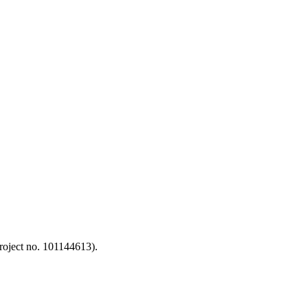
oject no. 101144613).