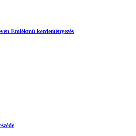
Eleven Emlékmű kezdeményezés
eszéde