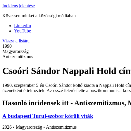
Incidens jelentése
Kövessen minket a közösségi médiában
LinkedIn
YouTube
Vissza a listára
1990
Magyarország
Antiszemitizmus
Csoóri Sándor Nappali Hold cím
1990. szeptember 5-én Csoóri Sándor költő kiadta a Nappali Hold című e
üzenetként értelmeztek. Az esszé felerősítette a posztkommunista kors
Hasonló incidensek itt - Antiszemitizmus,
A budapesti Turul-szobor körüli viták
2026
•
Magyarország
• Antiszemitizmus