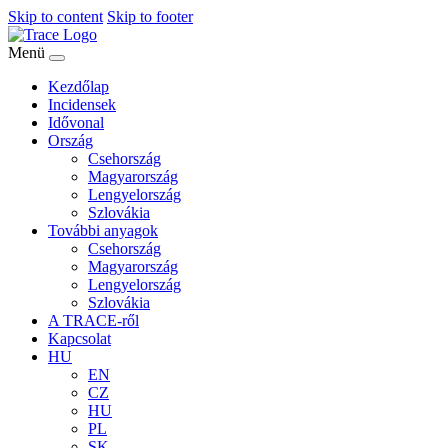
Skip to content
Skip to footer
Menü
Kezdőlap
Incidensek
Idővonal
Ország
Csehország
Magyarország
Lengyelország
Szlovákia
További anyagok
Csehország
Magyarország
Lengyelország
Szlovákia
A TRACE-ről
Kapcsolat
HU
EN
CZ
HU
PL
SK