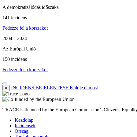
A demokratizálódás időszaka
141 incidens
Fedezze fel a korszakot
2004 – 2024
Az Európai Unió
150 incidens
Fedezze fel a korszakot
INCIDENS BEJELENTÉSE
Küldje el most
×
TRACE is financed by the European Commission’s Citizens, Equali
Kezdőlap
Incidensek
Ország
További anyagok