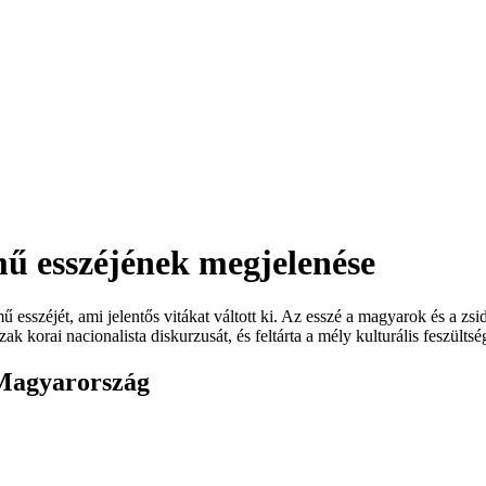
ű esszéjének megjelenése
sszéjét, ami jelentős vitákat váltott ki. Az esszé a magyarok és a zsidó
zak korai nacionalista diskurzusát, és feltárta a mély kulturális feszü
 Magyarország