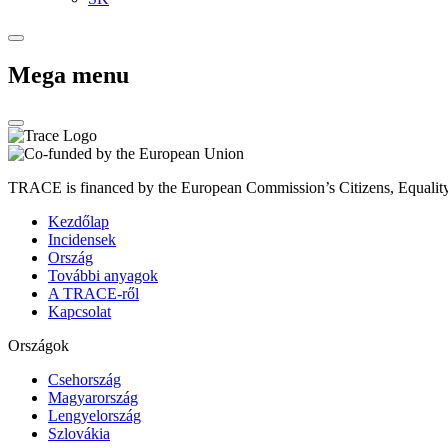
Mega menu
TRACE is financed by the European Commission’s Citizens, Equali
Kezdőlap
Incidensek
Ország
További anyagok
A TRACE-ről
Kapcsolat
Országok
Csehország
Magyarország
Lengyelország
Szlovákia