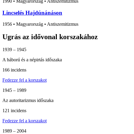
1990
•
Magyarország
• Antiszemitizmus
Lincselés Hajdúnánáson
1956
•
Magyarország
• Antiszemitizmus
Ugrás az idővonal korszakához
1939 – 1945
A háború és a népirtás időszaka
166 incidens
Fedezze fel a korszakot
1945 – 1989
Az autoritarizmus időszaka
121 incidens
Fedezze fel a korszakot
1989 – 2004