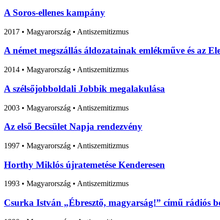
A Soros-ellenes kampány
2017
•
Magyarország
• Antiszemitizmus
A német megszállás áldozatainak emlékműve és az 
2014
•
Magyarország
• Antiszemitizmus
A szélsőjobboldali Jobbik megalakulása
2003
•
Magyarország
• Antiszemitizmus
Az első Becsület Napja rendezvény
1997
•
Magyarország
• Antiszemitizmus
Horthy Miklós újratemetése Kenderesen
1993
•
Magyarország
• Antiszemitizmus
Csurka István „Ébresztő, magyarság!” című rádiós b