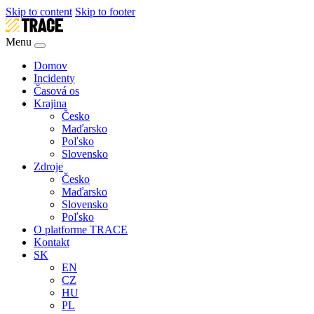
Skip to content
Skip to footer
Menu
Domov
Incidenty
Časová os
Krajina
Česko
Maďarsko
Poľsko
Slovensko
Zdroje
Česko
Maďarsko
Slovensko
Poľsko
O platforme TRACE
Kontakt
SK
EN
CZ
HU
PL