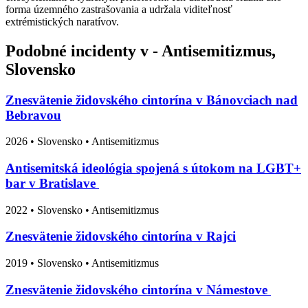
forma územného zastrašovania a udržala viditeľnosť
extrémistických naratívov.
Podobné incidenty v - Antisemitizmus,
Slovensko
Znesvätenie židovského cintorína v Bánovciach nad
Bebravou
2026
•
Slovensko
• Antisemitizmus
Antisemitská ideológia spojená s útokom na LGBT+
bar v Bratislave
2022
•
Slovensko
• Antisemitizmus
Znesvätenie židovského cintorína v Rajci
2019
•
Slovensko
• Antisemitizmus
Znesvätenie židovského cintorína v Námestove