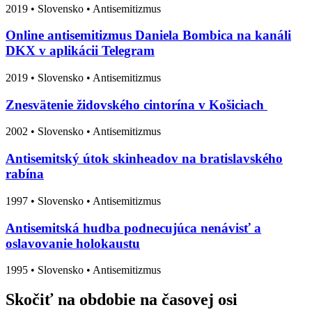
2019
•
Slovensko
• Antisemitizmus
Online antisemitizmus Daniela Bombica na kanáli
DKX v aplikácii Telegram
2019
•
Slovensko
• Antisemitizmus
Znesvätenie židovského cintorína v Košiciach
2002
•
Slovensko
• Antisemitizmus
Antisemitský útok skinheadov na bratislavského
rabína
1997
•
Slovensko
• Antisemitizmus
Antisemitská hudba podnecujúca nenávisť a
oslavovanie holokaustu
1995
•
Slovensko
• Antisemitizmus
Skočiť na obdobie na časovej osi