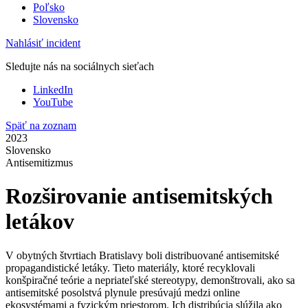
Poľsko
Slovensko
Nahlásiť incident
Sledujte nás na sociálnych sieťach
LinkedIn
YouTube
Späť na zoznam
2023
Slovensko
Antisemitizmus
Rozširovanie antisemitských
letákov
V obytných štvrtiach Bratislavy boli distribuované antisemitské
propagandistické letáky. Tieto materiály, ktoré recyklovali
konšpiračné teórie a nepriateľské stereotypy, demonštrovali, ako sa
antisemitské posolstvá plynule presúvajú medzi online
ekosystémami a fyzickým priestorom. Ich distribúcia slúžila ako