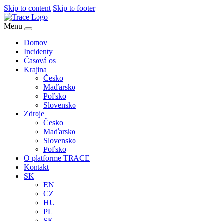
Skip to content
Skip to footer
Menu
Domov
Incidenty
Časová os
Krajina
Česko
Maďarsko
Poľsko
Slovensko
Zdroje
Česko
Maďarsko
Slovensko
Poľsko
O platforme TRACE
Kontakt
SK
EN
CZ
HU
PL
SK