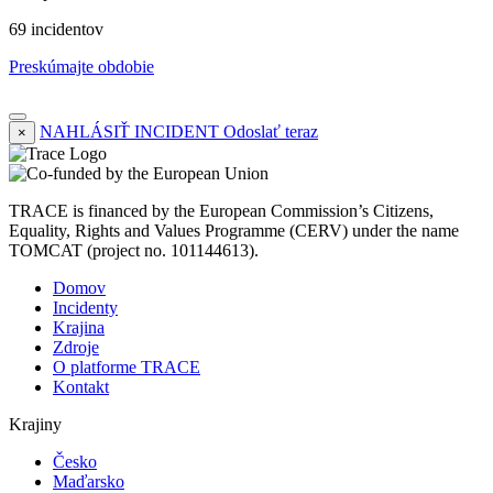
69 incidentov
Preskúmajte obdobie
NAHLÁSIŤ INCIDENT
Odoslať teraz
×
TRACE is financed by the European Commission’s Citizens,
Equality, Rights and Values Programme (CERV) under the name
TOMCAT (project no. 101144613).
Domov
Incidenty
Krajina
Zdroje
O platforme TRACE
Kontakt
Krajiny
Česko
Maďarsko