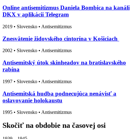
Online antisemitizmus Daniela Bombica na kanáli
DKX v aplikácii Telegram
2019
•
Slovensko
• Antisemitizmus
Znesvätenie židovského cintorína v Košiciach
2002
•
Slovensko
• Antisemitizmus
Antisemitský útok skinheadov na bratislavského
rabína
1997
•
Slovensko
• Antisemitizmus
Antisemitská hudba podnecujúca nenávisť a
oslavovanie holokaustu
1995
•
Slovensko
• Antisemitizmus
Skočiť na obdobie na časovej osi
1939 – 1945