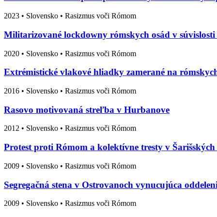
2023
•
Slovensko
• Rasizmus voči Rómom
Militarizované lockdowny rómskych osád v súvislost
2020
•
Slovensko
• Rasizmus voči Rómom
Extrémistické vlakové hliadky zamerané na rómskych
2016
•
Slovensko
• Rasizmus voči Rómom
Rasovo motivovaná streľba v Hurbanove
2012
•
Slovensko
• Rasizmus voči Rómom
Protest proti Rómom a kolektívne tresty v Šarišskýc
2009
•
Slovensko
• Rasizmus voči Rómom
Segregačná stena v Ostrovanoch vynucujúca oddele
2009
•
Slovensko
• Rasizmus voči Rómom