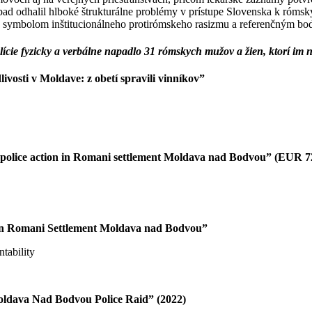
 Prípad odhalil hlboké štrukturálne problémy v prístupe Slovenska k ró
sa symbolom inštitucionálneho protirómskeho rasizmu a referenčným bo
lície fyzicky a verbálne napadlo 31 rómskych mužov a žien, ktorí im n
vosti v Moldave: z obetí spravili vinníkov”
he police action in Romani settlement Moldava nad Bodvou” (EUR 7
n in Romani Settlement Moldava nad Bodvou”
tability
dava Nad Bodvou Police Raid” (2022)