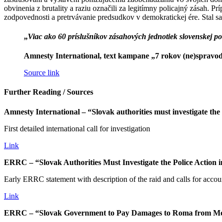
obvinenia z brutality a raziu označili za legitímny policajný zásah.
zodpovednosti a pretrvávanie predsudkov v demokratickej ére. Stal 
„
Viac ako 60 príslušníkov zásahových jednotiek slovenskej po
Amnesty International, text kampane „7 rokov (ne)spravodli
Source link
Further Reading / Sources
Amnesty International – “Slovak authorities must investigate t
First detailed international call for investigation
Link
ERRC – “Slovak Authorities Must Investigate the Police Actio
Early ERRC statement with description of the raid and calls for accoun
Link
ERRC – “Slovak Government to Pay Damages to Roma from Mol