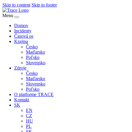
Skip to content
Skip to footer
Menu
Domov
Incidenty
Časová os
Krajina
Česko
Maďarsko
Poľsko
Slovensko
Zdroje
Česko
Maďarsko
Slovensko
Poľsko
O platforme TRACE
Kontakt
SK
EN
CZ
HU
PL
SK