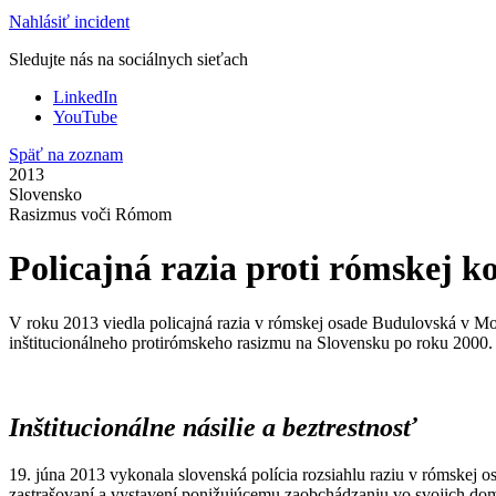
Nahlásiť incident
Sledujte nás na sociálnych sieťach
LinkedIn
YouTube
Späť na zoznam
2013
Slovensko
Rasizmus voči Rómom
Policajná razia proti rómskej 
V roku 2013 viedla policajná razia v rómskej osade Budulovská v Mol
inštitucionálneho protirómskeho rasizmu na Slovensku po roku 2000.
Inštitucionálne násilie a beztrestnosť
19. júna 2013 vykonala slovenská polícia rozsiahlu raziu v rómskej o
zastrašovaní a vystavení ponižujúcemu zaobchádzaniu vo svojich domo