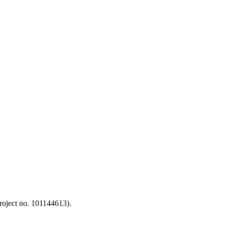
oject no. 101144613).