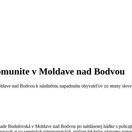
komunite v Moldave nad Bodvou
dave nad Bodvou k násilnému napadnutiu obyvateľov zo strany slovensk
sade Budulovská v Moldave nad Bodvou po nahlásenej hádke s policajtmi
voch aj na verejných priestranstvách, pričom lekárske záznamy potvrdi