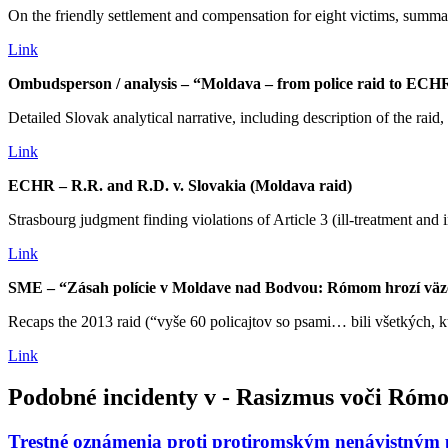
On the friendly settlement and compensation for eight victims, summar
Link
Ombudsperson / analysis – “Moldava – from police raid to ECHR
Detailed Slovak analytical narrative, including description of the rai
Link
ECHR – R.R. and R.D. v. Slovakia (Moldava raid)
Strasbourg judgment finding violations of Article 3 (ill‑treatment and i
Link
SME – “Zásah polície v Moldave nad Bodvou: Rómom hrozí väze
Recaps the 2013 raid (“vyše 60 policajtov so psami… bili všetkých, 
Link
Podobné incidenty v - Rasizmus voči Róm
Trestné oznámenia proti protiromským nenávistným 