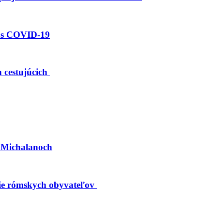
i s COVID-19
 cestujúcich
h Michalanoch
nie rómskych obyvateľov