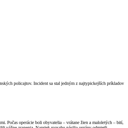
ých policajtov. Incident sa stal jedným z najtypickejších príkladov
. Počas operácie boli obyvatelia – vrátane žien a maloletých – bití,
li vážne zranenia. Napriek rozsahu násilia orgány odmietli