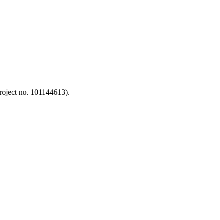
oject no. 101144613).