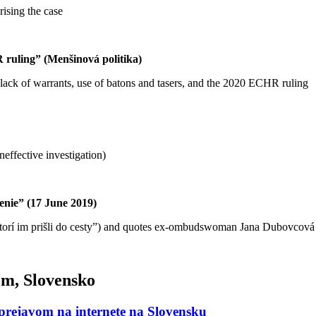
ising the case
 ruling” (Menšinová politika)
d, lack of warrants, use of batons and tasers, and the 2020 ECHR ruling
neffective investigation)
nie” (17 June 2019)
ktorí im prišli do cesty”) and quotes ex‑ombudswoman Jana Dubovcová t
om, Slovensko
prejavom na internete na Slovensku