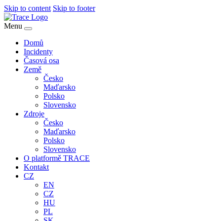
Skip to content
Skip to footer
Menu
Domů
Incidenty
Časová osa
Země
Česko
Maďarsko
Polsko
Slovensko
Zdroje
Česko
Maďarsko
Polsko
Slovensko
O platformě TRACE
Kontakt
CZ
EN
CZ
HU
PL
SK