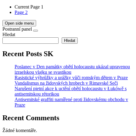
Current Page
1
Page
2
Open side menu
Postranní panel
Hledat
Hledat
Recent Posts SK
Poslanec v Den památky obětí holocaustu ukázal upravenou
izraelskou vlajku se svastikou
Rasistické výhrůžky a urážky vůči romským dětem v Praze
Vandalismus na židovských hrobech v Rimavské Seči
Narušení pietní akce k uctění obětí holocaustu v Łukówě s
antisemitskou rétorikou
Antisemitské graffiti namířené proti židovskému obchodu v
Praze
Recent Comments
Žádné komentáře.