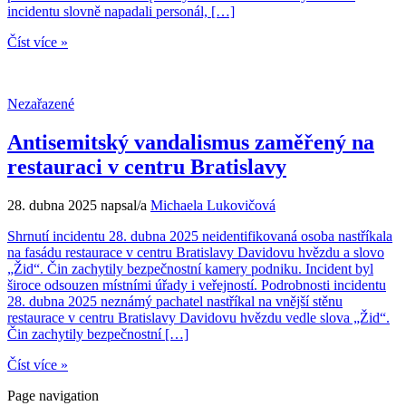
incidentu slovně napadali personál, […]
Číst více »
Nezařazené
Antisemitský vandalismus zaměřený na
restauraci v centru Bratislavy
28. dubna 2025
napsal/a
Michaela Lukovičová
Shrnutí incidentu 28. dubna 2025 neidentifikovaná osoba nastříkala
na fasádu restaurace v centru Bratislavy Davidovu hvězdu a slovo
„Žid“. Čin zachytily bezpečnostní kamery podniku. Incident byl
široce odsouzen místními úřady i veřejností. Podrobnosti incidentu
28. dubna 2025 neznámý pachatel nastříkal na vnější stěnu
restaurace v centru Bratislavy Davidovu hvězdu vedle slova „Žid“.
Čin zachytily bezpečnostní […]
Číst více »
Page navigation