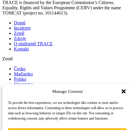
TRACE is financed by the European Commission’s Citizens,
Equality, Rights and Values Programme (CERV) under the name
TOMCAT (project no. 101144613).
Domů
Incidenty
Země
Zdroje
O platformě TRACE
Kontakt
Země
Česko
Maďarsko
Polsko
Slovensko
Manage Consent
Nahlásit incident
To provide the best experiences, we use technologies like cookies to store and/or
Sledujte nás na sociálních sítích
access device information. Consenting to these technologies will allow us to process
data such as browsing behavior or unique IDs on this site. Not consenting or
LinkedIn
withdrawing consent, may adversely affect certain features and functions.
YouTube
©
2026 Trace
Všechna práva vyhrazena.