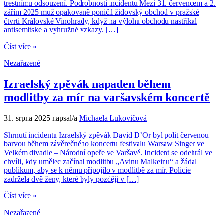
trestnímu odsouzení. Podrobnosti incidentu Mezi 31. červencem a 2.
zářím 2025 muž opakovaně poničil židovský obchod v pražské
čtvrti Královské Vinohrady, když na výlohu obchodu nastříkal
antisemitské a výhružné vzkazy. […]
Číst více »
Nezařazené
Izraelský zpěvák napaden během
modlitby za mír na varšavském koncertě
31. srpna 2025
napsal/a
Michaela Lukovičová
Shrnutí incidentu Izraelský zpěvák David D’Or byl polit červenou
barvou během závěrečného koncertu festivalu Warsaw Singer ve
Velkém divadle – Národní opeře ve Varšavě. Incident se odehrál ve
chvíli, kdy umělec začínal modlitbu „Avinu Malkeinu“ a žádal
publikum, aby se k němu připojilo v modlitbě za mír. Policie
zadržela dvě ženy, které byly později v […]
Číst více »
Nezařazené