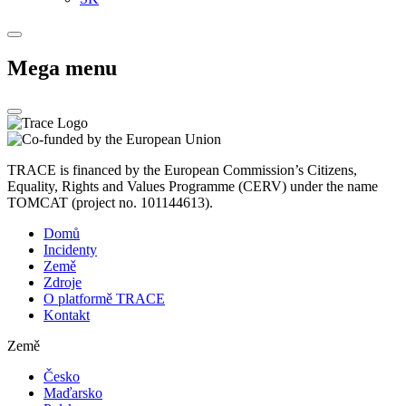
Mega menu
TRACE is financed by the European Commission’s Citizens,
Equality, Rights and Values Programme (CERV) under the name
TOMCAT (project no. 101144613).
Domů
Incidenty
Země
Zdroje
O platformě TRACE
Kontakt
Země
Česko
Maďarsko