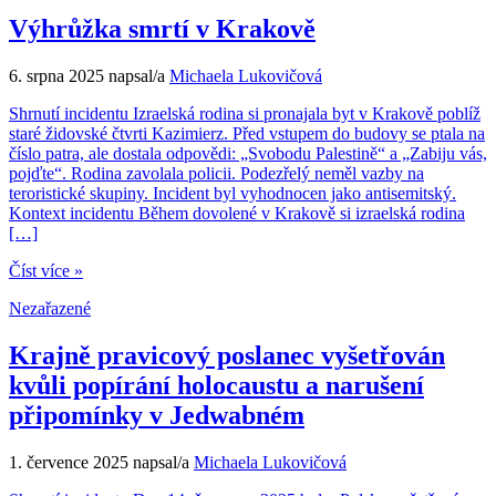
Výhrůžka smrtí v Krakově
6. srpna 2025
napsal/a
Michaela Lukovičová
Shrnutí incidentu Izraelská rodina si pronajala byt v Krakově poblíž
staré židovské čtvrti Kazimierz. Před vstupem do budovy se ptala na
číslo patra, ale dostala odpovědi: „Svobodu Palestině“ a „Zabiju vás,
pojďte“. Rodina zavolala policii. Podezřelý neměl vazby na
teroristické skupiny. Incident byl vyhodnocen jako antisemitský.
Kontext incidentu Během dovolené v Krakově si izraelská rodina
[…]
Číst více »
Nezařazené
Krajně pravicový poslanec vyšetřován
kvůli popírání holocaustu a narušení
připomínky v Jedwabném
1. července 2025
napsal/a
Michaela Lukovičová