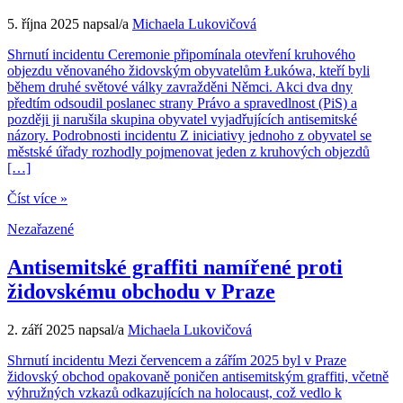
5. října 2025
napsal/a
Michaela Lukovičová
Shrnutí incidentu Ceremonie připomínala otevření kruhového
objezdu věnovaného židovským obyvatelům Łukówa, kteří byli
během druhé světové války zavražděni Němci. Akci dva dny
předtím odsoudil poslanec strany Právo a spravedlnost (PiS) a
později ji narušila skupina obyvatel vyjadřujících antisemitské
názory. Podrobnosti incidentu Z iniciativy jednoho z obyvatel se
městské úřady rozhodly pojmenovat jeden z kruhových objezdů
[…]
Číst více »
Nezařazené
Antisemitské graffiti namířené proti
židovskému obchodu v Praze
2. září 2025
napsal/a
Michaela Lukovičová
Shrnutí incidentu Mezi červencem a zářím 2025 byl v Praze
židovský obchod opakovaně poničen antisemitským graffiti, včetně
výhružných vzkazů odkazujících na holocaust, což vedlo k