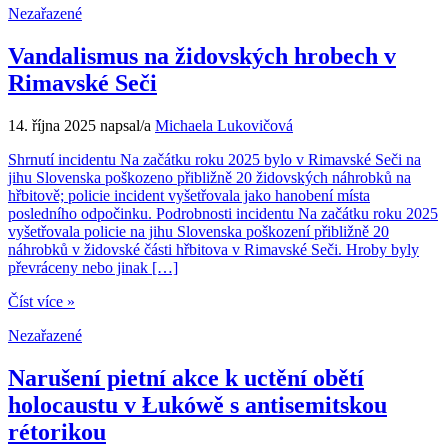
Nezařazené
Vandalismus na židovských hrobech v
Rimavské Seči
14. října 2025
napsal/a
Michaela Lukovičová
Shrnutí incidentu Na začátku roku 2025 bylo v Rimavské Seči na
jihu Slovenska poškozeno přibližně 20 židovských náhrobků na
hřbitově; policie incident vyšetřovala jako hanobení místa
posledního odpočinku. Podrobnosti incidentu Na začátku roku 2025
vyšetřovala policie na jihu Slovenska poškození přibližně 20
náhrobků v židovské části hřbitova v Rimavské Seči. Hroby byly
převráceny nebo jinak […]
Číst více »
Nezařazené
Narušení pietní akce k uctění obětí
holocaustu v Łukówě s antisemitskou
rétorikou