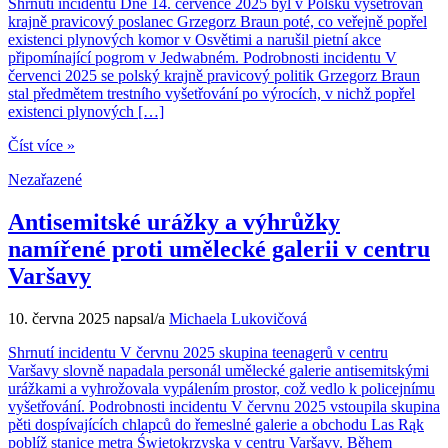
Shrnutí incidentu Dne 14. července 2025 byl v Polsku vyšetřován
krajně pravicový poslanec Grzegorz Braun poté, co veřejně popřel
existenci plynových komor v Osvětimi a narušil pietní akce
připomínající pogrom v Jedwabném. Podrobnosti incidentu V
červenci 2025 se polský krajně pravicový politik Grzegorz Braun
stal předmětem trestního vyšetřování po výrocích, v nichž popřel
existenci plynových […]
Číst více »
Nezařazené
Antisemitské urážky a výhrůžky
namířené proti umělecké galerii v centru
Varšavy
10. června 2025
napsal/a
Michaela Lukovičová
Shrnutí incidentu V červnu 2025 skupina teenagerů v centru
Varšavy slovně napadala personál umělecké galerie antisemitskými
urážkami a vyhrožovala vypálením prostor, což vedlo k policejnímu
vyšetřování. Podrobnosti incidentu V červnu 2025 vstoupila skupina
pěti dospívajících chlapců do řemeslné galerie a obchodu Las Rąk
poblíž stanice metra Świętokrzyska v centru Varšavy. Během