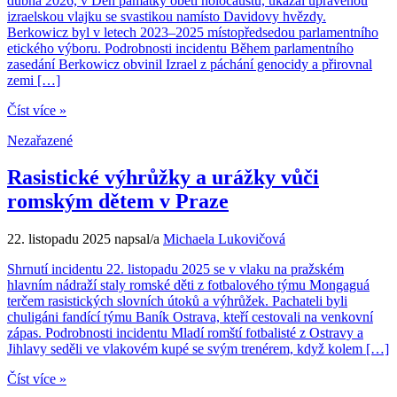
dubna 2026, v Den památky obětí holocaustu, ukázal upravenou
izraelskou vlajku se svastikou namísto Davidovy hvězdy.
Berkowicz byl v letech 2023–2025 místopředsedou parlamentního
etického výboru. Podrobnosti incidentu Během parlamentního
zasedání Berkowicz obvinil Izrael z páchání genocidy a přirovnal
zemi […]
Číst více »
Nezařazené
Rasistické výhrůžky a urážky vůči
romským dětem v Praze
22. listopadu 2025
napsal/a
Michaela Lukovičová
Shrnutí incidentu 22. listopadu 2025 se v vlaku na pražském
hlavním nádraží staly romské děti z fotbalového týmu Mongaguá
terčem rasistických slovních útoků a výhrůžek. Pachateli byli
chuligáni fandící týmu Baník Ostrava, kteří cestovali na venkovní
zápas. Podrobnosti incidentu Mladí romští fotbalisté z Ostravy a
Jihlavy seděli ve vlakovém kupé se svým trenérem, když kolem […]
Číst více »