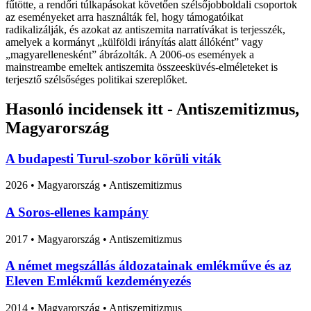
fűtötte, a rendőri túlkapásokat követően szélsőjobboldali csoportok
az eseményeket arra használták fel, hogy támogatóikat
radikalizálják, és azokat az antiszemita narratívákat is terjesszék,
amelyek a kormányt „külföldi irányítás alatt állóként” vagy
„magyarellenesként” ábrázolták. A 2006-os események a
mainstreambe emeltek antiszemita összeesküvés-elméleteket is
terjesztő szélsőséges politikai szereplőket.
Hasonló incidensek itt - Antiszemitizmus,
Magyarország
A budapesti Turul-szobor körüli viták
2026
•
Magyarország
• Antiszemitizmus
A Soros-ellenes kampány
2017
•
Magyarország
• Antiszemitizmus
A német megszállás áldozatainak emlékműve és az
Eleven Emlékmű kezdeményezés
2014
•
Magyarország
• Antiszemitizmus