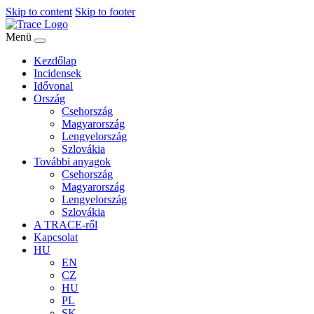
Skip to content
Skip to footer
Menü
Kezdőlap
Incidensek
Idővonal
Ország
Csehország
Magyarország
Lengyelország
Szlovákia
További anyagok
Csehország
Magyarország
Lengyelország
Szlovákia
A TRACE-ről
Kapcsolat
HU
EN
CZ
HU
PL
SK