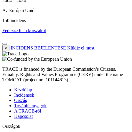
2004 – 2024
Az Európai Unió
150 incidens
Fedezze fel a korszakot
INCIDENS BEJELENTÉSE
Küldje el most
×
TRACE is financed by the European Commission’s Citizens,
Equality, Rights and Values Programme (CERV) under the name
TOMCAT (project no. 101144613).
Kezdőlap
Incidensek
Ország
További anyagok
A TRACE-ről
Kapcsolat
Országok