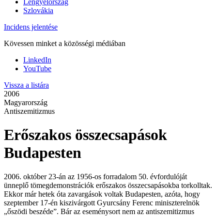
Lengyelország
Szlovákia
Incidens jelentése
Kövessen minket a közösségi médiában
LinkedIn
YouTube
Vissza a listára
2006
Magyarország
Antiszemitizmus
Erőszakos összecsapások
Budapesten
2006. október 23-án az 1956-os forradalom 50. évfordulóját
ünneplő tömegdemonstrációk erőszakos összecsapásokba torkolltak.
Ekkor már hetek óta zavargások voltak Budapesten, azóta, hogy
szeptember 17-én kiszivárgott Gyurcsány Ferenc miniszterelnök
„őszödi beszéde”. Bár az eseménysort nem az antiszemitizmus