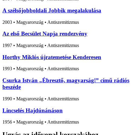
A szélsőjobboldali Jobbik megalakulása
2003
•
Magyarország
• Antiszemitizmus
Az első Becsület Napja rendezvény
1997
•
Magyarország
• Antiszemitizmus
Horthy Miklós újratemetése Kenderesen
1993
•
Magyarország
• Antiszemitizmus
Csurka István „Ébresztő, magyarság!” című rádiós
beszéde
1990
•
Magyarország
• Antiszemitizmus
Lincselés Hajdúnánáson
1956
•
Magyarország
• Antiszemitizmus
Ugrás az idővonal korszakához