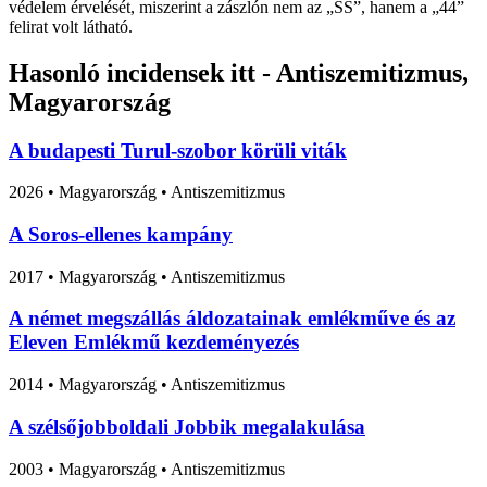
védelem érvelését, miszerint a zászlón nem az „SS”, hanem a „44”
felirat volt látható.
Hasonló incidensek itt - Antiszemitizmus,
Magyarország
A budapesti Turul-szobor körüli viták
2026
•
Magyarország
• Antiszemitizmus
A Soros-ellenes kampány
2017
•
Magyarország
• Antiszemitizmus
A német megszállás áldozatainak emlékműve és az
Eleven Emlékmű kezdeményezés
2014
•
Magyarország
• Antiszemitizmus
A szélsőjobboldali Jobbik megalakulása
2003
•
Magyarország
• Antiszemitizmus