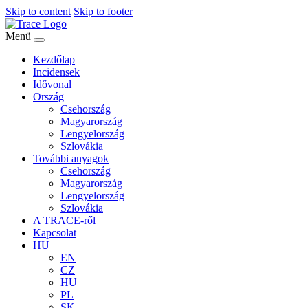
Skip to content
Skip to footer
Menü
Kezdőlap
Incidensek
Idővonal
Ország
Csehország
Magyarország
Lengyelország
Szlovákia
További anyagok
Csehország
Magyarország
Lengyelország
Szlovákia
A TRACE-ről
Kapcsolat
HU
EN
CZ
HU
PL
SK