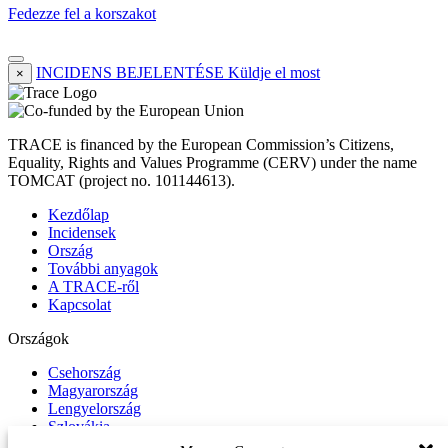
Fedezze fel a korszakot
INCIDENS BEJELENTÉSE
Küldje el most
×
TRACE is financed by the European Commission’s Citizens,
Equality, Rights and Values Programme (CERV) under the name
TOMCAT (project no. 101144613).
Kezdőlap
Incidensek
Ország
További anyagok
A TRACE-ről
Kapcsolat
Országok
Csehország
Magyarország
Lengyelország
Szlovákia