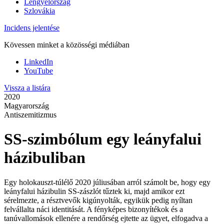
Lengyelország
Szlovákia
Incidens jelentése
Kövessen minket a közösségi médiában
LinkedIn
YouTube
Vissza a listára
2020
Magyarország
Antiszemitizmus
SS-szimbólum egy leányfalui
házibuliban
Egy holokauszt-túlélő 2020 júliusában arról számolt be, hogy egy
leányfalui házibulin SS-zászlót tűztek ki, majd amikor ezt
sérelmezte, a résztvevők kigúnyolták, egyikük pedig nyíltan
felvállalta náci identitását. A fényképes bizonyítékok és a
tanúvallomások ellenére a rendőrség ejtette az ügyet, elfogadva a