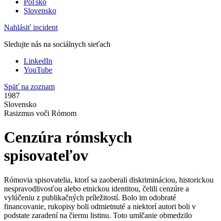
Poľsko
Slovensko
Nahlásiť incident
Sledujte nás na sociálnych sieťach
LinkedIn
YouTube
Späť na zoznam
1987
Slovensko
Rasizmus voči Rómom
Cenzúra rómskych
spisovateľov
Rómovia spisovatelia, ktorí sa zaoberali diskrimináciou, historickou
nespravodlivosťou alebo etnickou identitou, čelili cenzúre a
vylúčeniu z publikačných príležitostí. Bolo im odobraté
financovanie, rukopisy boli odmietnuté a niektorí autori boli v
podstate zaradení na čiernu listinu. Toto umlčanie obmedzilo