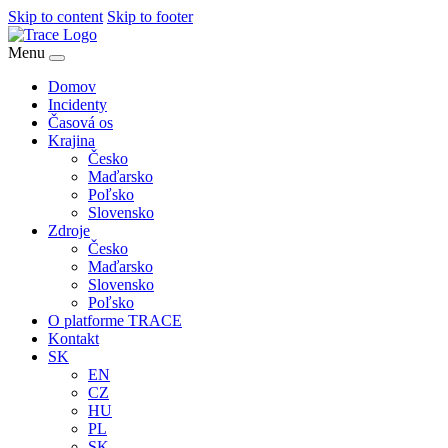
Skip to content
Skip to footer
Menu
Domov
Incidenty
Časová os
Krajina
Česko
Maďarsko
Poľsko
Slovensko
Zdroje
Česko
Maďarsko
Slovensko
Poľsko
O platforme TRACE
Kontakt
SK
EN
CZ
HU
PL
SK