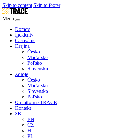
Skip to content
Skip to footer
Menu
Domov
Incidenty
Časová os
Krajina
Česko
Maďarsko
Poľsko
Slovensko
Zdroje
Česko
Maďarsko
Slovensko
Poľsko
O platforme TRACE
Kontakt
SK
EN
CZ
HU
PL