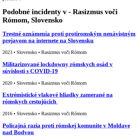
Podobné incidenty v - Rasizmus voči
Rómom, Slovensko
Trestné oznámenia proti protiromským nenávistným
prejavom na internete na Slovensku
2023
•
Slovensko
• Rasizmus voči Rómom
Militarizované lockdowny rómskych osád v
súvislosti s COVID-19
2020
•
Slovensko
• Rasizmus voči Rómom
Extrémistické vlakové hliadky zamerané na
rómskych cestujúcich
2016
•
Slovensko
• Rasizmus voči Rómom
Policajná razia proti rómskej komunite v Moldave
nad Bodvou