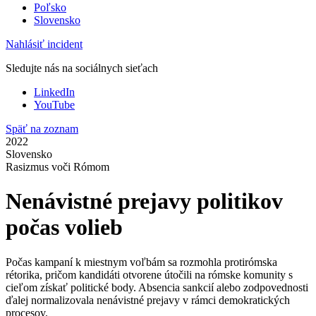
Poľsko
Slovensko
Nahlásiť incident
Sledujte nás na sociálnych sieťach
LinkedIn
YouTube
Späť na zoznam
2022
Slovensko
Rasizmus voči Rómom
Nenávistné prejavy politikov
počas volieb
Počas kampaní k miestnym voľbám sa rozmohla protirómska
rétorika, pričom kandidáti otvorene útočili na rómske komunity s
cieľom získať politické body. Absencia sankcií alebo zodpovednosti
ďalej normalizovala nenávistné prejavy v rámci demokratických
procesov.