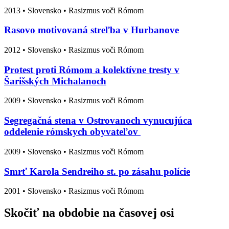
2013
•
Slovensko
• Rasizmus voči Rómom
Rasovo motivovaná streľba v Hurbanove
2012
•
Slovensko
• Rasizmus voči Rómom
Protest proti Rómom a kolektívne tresty v
Šarišských Michalanoch
2009
•
Slovensko
• Rasizmus voči Rómom
Segregačná stena v Ostrovanoch vynucujúca
oddelenie rómskych obyvateľov
2009
•
Slovensko
• Rasizmus voči Rómom
Smrť Karola Sendreiho st. po zásahu polície
2001
•
Slovensko
• Rasizmus voči Rómom
Skočiť na obdobie na časovej osi