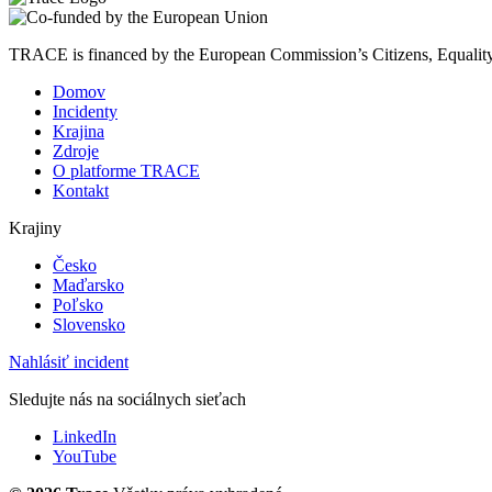
TRACE is financed by the European Commission’s Citizens, Equali
Domov
Incidenty
Krajina
Zdroje
O platforme TRACE
Kontakt
Krajiny
Česko
Maďarsko
Poľsko
Slovensko
Nahlásiť incident
Sledujte nás na sociálnych sieťach
LinkedIn
YouTube