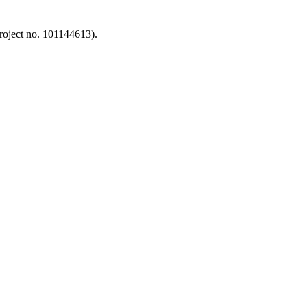
oject no. 101144613).