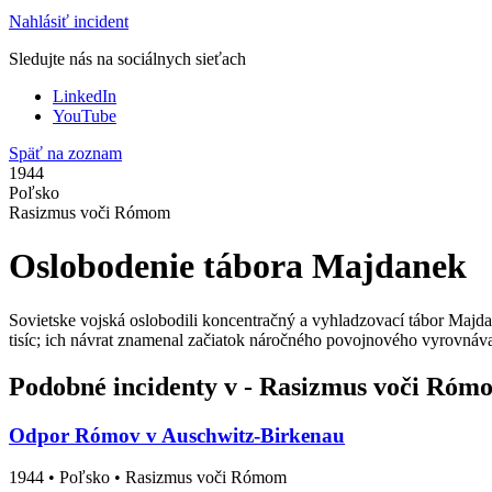
Nahlásiť incident
Sledujte nás na sociálnych sieťach
LinkedIn
YouTube
Späť na zoznam
1944
Poľsko
Rasizmus voči Rómom
Oslobodenie tábora Majdanek
Sovietske vojská oslobodili koncentračný a vyhladzovací tábor Majd
tisíc; ich návrat znamenal začiatok náročného povojnového vyrovnávan
Podobné incidenty v - Rasizmus voči Róm
Odpor Rómov v Auschwitz-Birkenau
1944
•
Poľsko
• Rasizmus voči Rómom