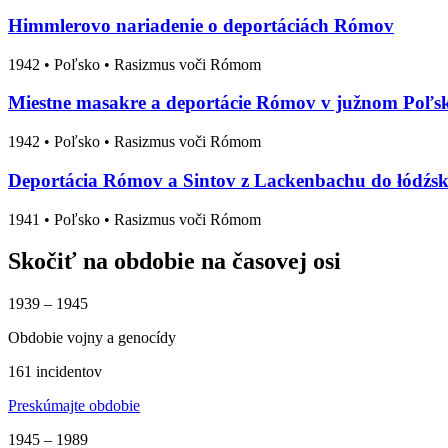
Himmlerovo nariadenie o deportáciách Rómov
1942
•
Poľsko
• Rasizmus voči Rómom
Miestne masakre a deportácie Rómov v južnom Poľs
1942
•
Poľsko
• Rasizmus voči Rómom
Deportácia Rómov a Sintov z Lackenbachu do łódźsk
1941
•
Poľsko
• Rasizmus voči Rómom
Skočiť na obdobie na časovej osi
1939 – 1945
Obdobie vojny a genocídy
161 incidentov
Preskúmajte obdobie
1945 – 1989