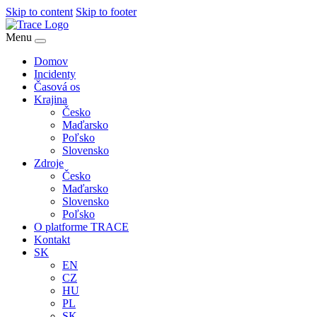
Skip to content
Skip to footer
Menu
Domov
Incidenty
Časová os
Krajina
Česko
Maďarsko
Poľsko
Slovensko
Zdroje
Česko
Maďarsko
Slovensko
Poľsko
O platforme TRACE
Kontakt
SK
EN
CZ
HU
PL
SK