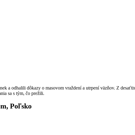
anek a odhalili dôkazy o masovom vraždení a utrpení väzňov. Z desaťt
ia sa s tým, čo prežili.
om, Poľsko