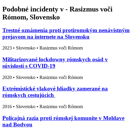
Podobné incidenty v - Rasizmus voči
Rómom, Slovensko
Trestné oznámenia proti protiromským nenávistným
prejavom na internete na Slovensku
2023
•
Slovensko
• Rasizmus voči Rómom
Militarizované lockdowny rómskych osád v
súvislosti s COVID-19
2020
•
Slovensko
• Rasizmus voči Rómom
Extrémistické vlakové hliadky zamerané na
rómskych cestujúcich
2016
•
Slovensko
• Rasizmus voči Rómom
Policajná razia proti rómskej komunite v Moldave
nad Bodvou