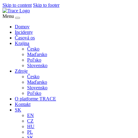
Skip to content
Skip to footer
Menu
Domov
Incidenty
Časová os
Krajina
Česko
Maďarsko
Poľsko
Slovensko
Zdroje
Česko
Maďarsko
Slovensko
Poľsko
O platforme TRACE
Kontakt
SK
EN
CZ
HU
PL
SK