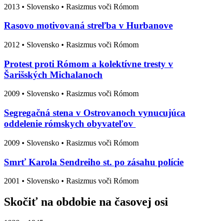
2013
•
Slovensko
• Rasizmus voči Rómom
Rasovo motivovaná streľba v Hurbanove
2012
•
Slovensko
• Rasizmus voči Rómom
Protest proti Rómom a kolektívne tresty v
Šarišských Michalanoch
2009
•
Slovensko
• Rasizmus voči Rómom
Segregačná stena v Ostrovanoch vynucujúca
oddelenie rómskych obyvateľov
2009
•
Slovensko
• Rasizmus voči Rómom
Smrť Karola Sendreiho st. po zásahu polície
2001
•
Slovensko
• Rasizmus voči Rómom
Skočiť na obdobie na časovej osi