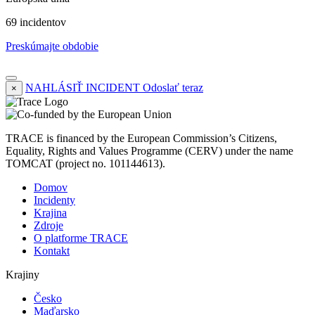
69 incidentov
Preskúmajte obdobie
NAHLÁSIŤ INCIDENT
Odoslať teraz
×
TRACE is financed by the European Commission’s Citizens,
Equality, Rights and Values Programme (CERV) under the name
TOMCAT (project no. 101144613).
Domov
Incidenty
Krajina
Zdroje
O platforme TRACE
Kontakt
Krajiny
Česko
Maďarsko