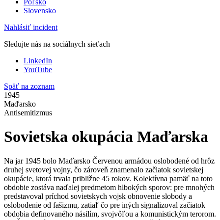
Poľsko
Slovensko
Nahlásiť incident
Sledujte nás na sociálnych sieťach
LinkedIn
YouTube
Späť na zoznam
1945
Maďarsko
Antisemitizmus
Sovietska okupácia Maďarska
Na jar 1945 bolo Maďarsko Červenou armádou oslobodené od hrôz
druhej svetovej vojny, čo zároveň znamenalo začiatok sovietskej
okupácie, ktorá trvala približne 45 rokov. Kolektívna pamäť na toto
obdobie zostáva naďalej predmetom hlbokých sporov: pre mnohých
predstavoval príchod sovietskych vojsk obnovenie slobody a
oslobodenie od fašizmu, zatiaľ čo pre iných signalizoval začiatok
obdobia definovaného násilím, svojvôľou a komunistickým terorom.