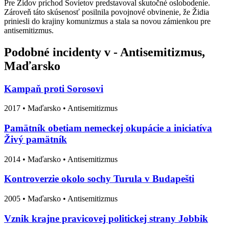
Pre Židov príchod Sovietov predstavoval skutočné oslobodenie.
Zároveň táto skúsenosť posilnila povojnové obvinenie, že Židia
priniesli do krajiny komunizmus a stala sa novou zámienkou pre
antisemitizmus.
Podobné incidenty v - Antisemitizmus,
Maďarsko
Kampaň proti Sorosovi
2017
•
Maďarsko
• Antisemitizmus
Pamätník obetiam nemeckej okupácie a iniciatíva
Živý pamätník
2014
•
Maďarsko
• Antisemitizmus
Kontroverzie okolo sochy Turula v Budapešti
2005
•
Maďarsko
• Antisemitizmus
Vznik krajne pravicovej politickej strany Jobbik