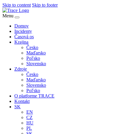
Skip to content
Skip to footer
Menu
Domov
Incidenty
Časová os
Krajina
Česko
Maďarsko
Poľsko
Slovensko
Zdroje
Česko
Maďarsko
Slovensko
Poľsko
O platforme TRACE
Kontakt
SK
EN
CZ
HU
PL
SK