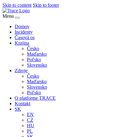
Skip to content
Skip to footer
Menu
Domov
Incidenty
Časová os
Krajina
Česko
Maďarsko
Poľsko
Slovensko
Zdroje
Česko
Maďarsko
Slovensko
Poľsko
O platforme TRACE
Kontakt
SK
EN
CZ
HU
PL
SK