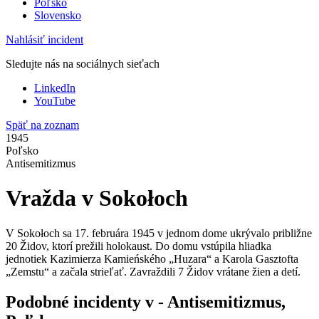
Poľsko
Slovensko
Nahlásiť incident
Sledujte nás na sociálnych sieťach
LinkedIn
YouTube
Späť na zoznam
1945
Poľsko
Antisemitizmus
Vražda v Sokołoch
V Sokołoch sa 17. februára 1945 v jednom dome ukrývalo približne
20 Židov, ktorí prežili holokaust. Do domu vstúpila hliadka
jednotiek Kazimierza Kamieńského „Huzara“ a Karola Gasztofta
„Zemstu“ a začala strieľať. Zavraždili 7 Židov vrátane žien a detí.
Podobné incidenty v - Antisemitizmus,