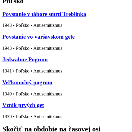
Poľsko
Povstanie v tábore smrti Treblinka
1943
•
Poľsko
• Antisemitizmus
Povstanie vo varšavskom gete
1943
•
Poľsko
• Antisemitizmus
Jedwabne Pogrom
1941
•
Poľsko
• Antisemitizmus
Veľkonočný pogrom
1940
•
Poľsko
• Antisemitizmus
Vznik prvých get
1939
•
Poľsko
• Antisemitizmus
Skočiť na obdobie na časovej osi