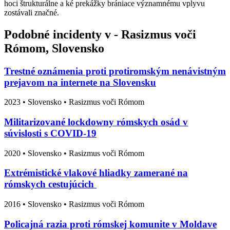
hoci štrukturálne a ké prekážky brániace významnému vplyvu
zostávali značné.
Podobné incidenty v - Rasizmus voči
Rómom, Slovensko
Trestné oznámenia proti protiromským nenávistným
prejavom na internete na Slovensku
2023
•
Slovensko
• Rasizmus voči Rómom
Militarizované lockdowny rómskych osád v
súvislosti s COVID-19
2020
•
Slovensko
• Rasizmus voči Rómom
Extrémistické vlakové hliadky zamerané na
rómskych cestujúcich
2016
•
Slovensko
• Rasizmus voči Rómom
Policajná razia proti rómskej komunite v Moldave