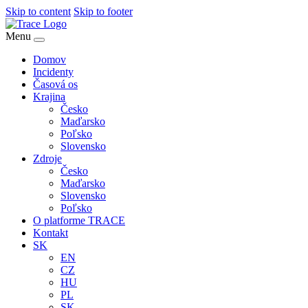
Skip to content
Skip to footer
Menu
Domov
Incidenty
Časová os
Krajina
Česko
Maďarsko
Poľsko
Slovensko
Zdroje
Česko
Maďarsko
Slovensko
Poľsko
O platforme TRACE
Kontakt
SK
EN
CZ
HU
PL
SK