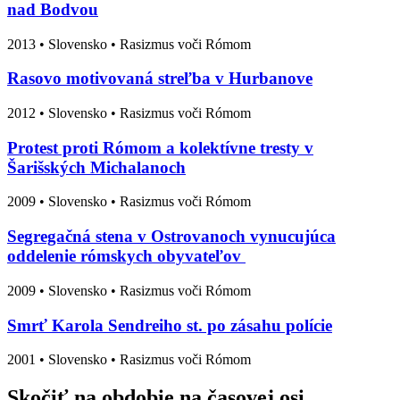
nad Bodvou
2013
•
Slovensko
• Rasizmus voči Rómom
Rasovo motivovaná streľba v Hurbanove
2012
•
Slovensko
• Rasizmus voči Rómom
Protest proti Rómom a kolektívne tresty v
Šarišských Michalanoch
2009
•
Slovensko
• Rasizmus voči Rómom
Segregačná stena v Ostrovanoch vynucujúca
oddelenie rómskych obyvateľov
2009
•
Slovensko
• Rasizmus voči Rómom
Smrť Karola Sendreiho st. po zásahu polície
2001
•
Slovensko
• Rasizmus voči Rómom
Skočiť na obdobie na časovej osi