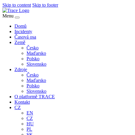
Skip to content
Skip to footer
Menu
Domů
Incidenty
Časová osa
Země
Česko
Maďarsko
Polsko
Slovensko
Zdroje
Česko
Maďarsko
Polsko
Slovensko
O platformě TRACE
Kontakt
CZ
EN
CZ
HU
PL
SK