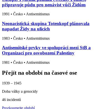
připravuje půdu pro nenávist vůči Židům
1991
•
Česko
• Antisemitismus
Neonacistická skupina Totenkopf plánovala
napadat Židy na ulicích
1983
•
Česko
• Antisemitismus
Antisemitské prvky ve spolupráci mezi StB a
Organizací pro osvobození Palestiny
1981
•
Česko
• Antisemitismus
Přejít na období na časové ose
1939 – 1945
Doba války a genocidy
46 incidentů
Prozkoumejte období