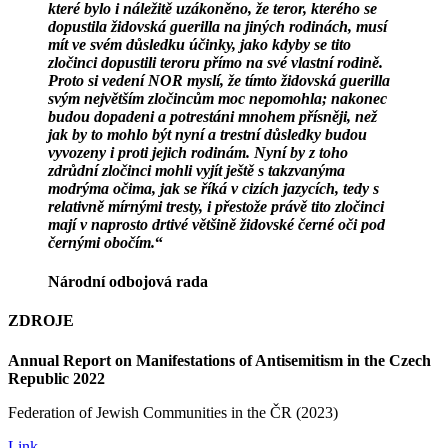
které bylo i náležitě uzákoněno, že teror, kterého se
dopustila židovská guerilla na jiných rodinách, musí
mít ve svém důsledku účinky, jako kdyby se tito
zločinci dopustili teroru přímo na své vlastní rodině.
Proto si vedení NOR myslí, že tímto židovská guerilla
svým největším zločincům moc nepomohla; nakonec
budou dopadeni a potrestáni mnohem přísněji, než
jak by to mohlo být nyní a trestní důsledky budou
vyvozeny i proti jejich rodinám. Nyní by z toho
zdrůdní zločinci mohli vyjít ještě s takzvanýma
modrýma očima, jak se říká v cizích jazycích, tedy s
relativně mírnými tresty, i přestože právě tito zločinci
mají v naprosto drtivé většině židovské černé oči pod
černými obočím
.
“
Národní odbojová rada
ZDROJE
Annual Report on Manifestations of Antisemitism in the Czech
Republic 2022
Federation of Jewish Communities in the ČR (2023)
Link