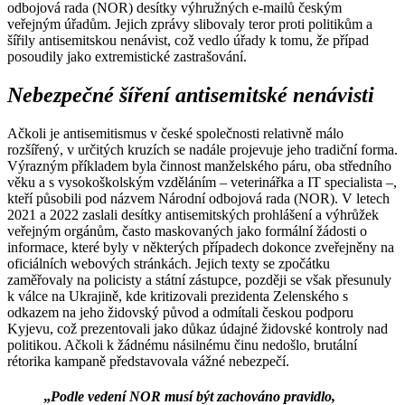
odbojová rada (NOR) desítky výhružných e-mailů českým
veřejným úřadům. Jejich zprávy slibovaly teror proti politikům a
šířily antisemitskou nenávist, což vedlo úřady k tomu, že případ
posoudily jako extremistické zastrašování.
Nebezpečné šíření antisemitské nenávisti
Ačkoli je antisemitismus v české společnosti relativně málo
rozšířený, v určitých kruzích se nadále projevuje jeho tradiční forma.
Výrazným příkladem byla činnost manželského páru, oba středního
věku a s vysokoškolským vzděláním – veterinářka a IT specialista –,
kteří působili pod názvem Národní odbojová rada (NOR). V letech
2021 a 2022 zaslali desítky antisemitských prohlášení a výhrůžek
veřejným orgánům, často maskovaných jako formální žádosti o
informace, které byly v některých případech dokonce zveřejněny na
oficiálních webových stránkách. Jejich texty se zpočátku
zaměřovaly na policisty a státní zástupce, později se však přesunuly
k válce na Ukrajině, kde kritizovali prezidenta Zelenského s
odkazem na jeho židovský původ a odmítali českou podporu
Kyjevu, což prezentovali jako důkaz údajné židovské kontroly nad
politikou. Ačkoli k žádnému násilnému činu nedošlo, brutální
rétorika kampaně představovala vážné nebezpečí.
„
Podle vedení NOR musí být zachováno pravidlo,