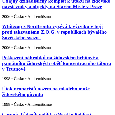
Údajný džihádistický komplot k útoku na židovské
návštěvníky a objekty na Starém Městě v Praze
2006
•
Česko
• Antisemitismus
Whitecop z Nordfrontu vyzývá k výcviku v boji
proti takzvanému Z.O.G. v republikách bývalého
Sovětského svazu
2006
•
Česko
• Antisemitismus
Poškození náhrobků na židovském hřbitově a
památníku židovských obětí koncentračního tábora
v Trutnově
1998
•
Česko
• Antisemitismus
Útok neonacistů nožem na mladého muže
židovského původu
1998
•
Česko
• Antisemitismus
Časopis Týdeník politika (Weekly Politics)