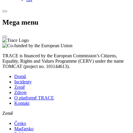
Mega menu
TRACE is financed by the European Commission’s Citizens,
Equality, Rights and Values Programme (CERV) under the name
TOMCAT (project no. 101144613).
Domů
Incidenty
Země
Zdroje
O platformě TRACE
Kontakt
Země
Česko
Maďarsko