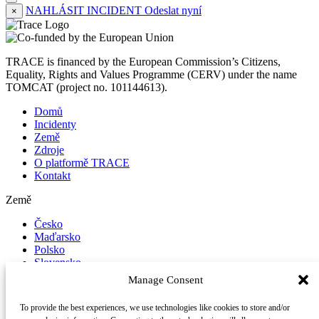
NAHLÁSIT INCIDENT
Odeslat nyní
×
TRACE is financed by the European Commission’s Citizens,
Equality, Rights and Values Programme (CERV) under the name
TOMCAT (project no. 101144613).
Domů
Incidenty
Země
Zdroje
O platformě TRACE
Kontakt
Země
Česko
Maďarsko
Polsko
Slovensko
Manage Consent
Nahlásit incident
To provide the best experiences, we use technologies like cookies to store and/or
Sledujte nás na sociálních sítích