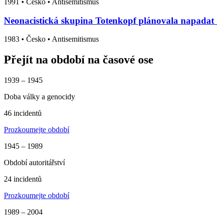
1991
•
Česko
• Antisemitismus
Neonacistická skupina Totenkopf plánovala napadat 
1983
•
Česko
• Antisemitismus
Přejít na období na časové ose
1939 – 1945
Doba války a genocidy
46 incidentů
Prozkoumejte období
1945 – 1989
Období autoritářství
24 incidentů
Prozkoumejte období
1989 – 2004