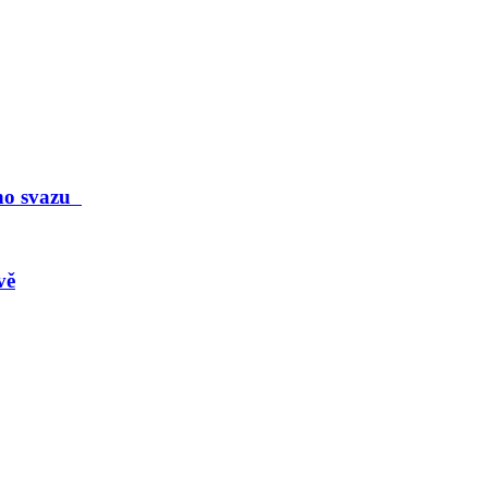
ého svazu
vě