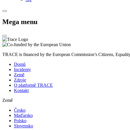
Mega menu
TRACE is financed by the European Commission’s Citizens, Equali
Domů
Incidenty
Země
Zdroje
O platformě TRACE
Kontakt
Země
Česko
Maďarsko
Polsko
Slovensko