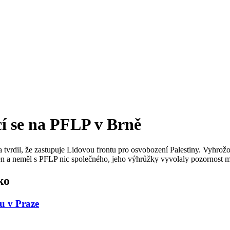
cí se na PFLP v Brně
a tvrdil, že zastupuje Lidovou frontu pro osvobození Palestiny. Vyhro
n a neměl s PFLP nic společného, jeho výhrůžky vyvolaly pozornost méd
ko
u v Praze