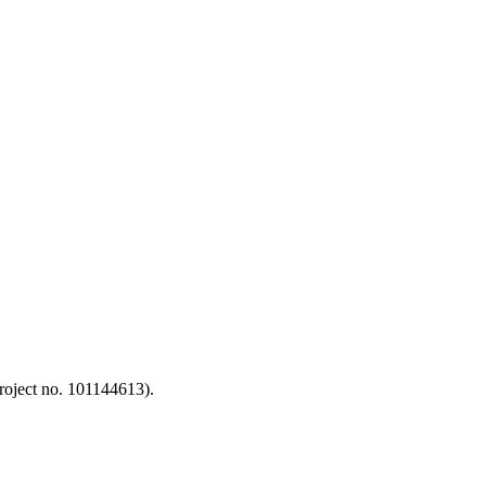
oject no. 101144613).