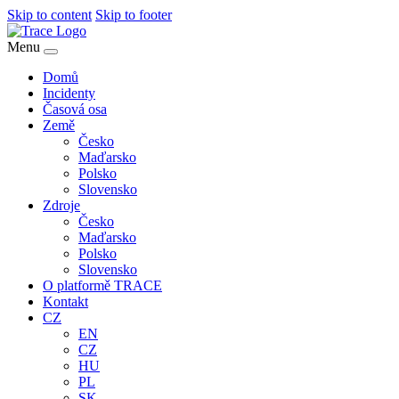
Skip to content
Skip to footer
Menu
Domů
Incidenty
Časová osa
Země
Česko
Maďarsko
Polsko
Slovensko
Zdroje
Česko
Maďarsko
Polsko
Slovensko
O platformě TRACE
Kontakt
CZ
EN
CZ
HU
PL
SK