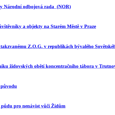
any Národní odbojová rada (NOR)
ávštěvníky a objekty na Starém Městě v Praze
ti takzvanému Z.O.G. v republikách bývalého Sovětsk
íku židovských obětí koncentračního tábora v Trutno
o původu
je půdu pro nenávist vůči Židům