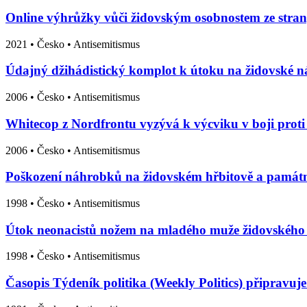
Online výhrůžky vůči židovským osobnostem ze str
2021
•
Česko
• Antisemitismus
Údajný džihádistický komplot k útoku na židovské n
2006
•
Česko
• Antisemitismus
Whitecop z Nordfrontu vyzývá k výcviku v boji pro
2006
•
Česko
• Antisemitismus
Poškození náhrobků na židovském hřbitově a památn
1998
•
Česko
• Antisemitismus
Útok neonacistů nožem na mladého muže židovskéh
1998
•
Česko
• Antisemitismus
Časopis Týdeník politika (Weekly Politics) připravu