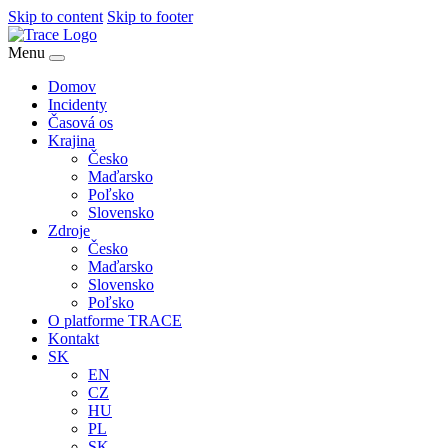
Skip to content
Skip to footer
Menu
Domov
Incidenty
Časová os
Krajina
Česko
Maďarsko
Poľsko
Slovensko
Zdroje
Česko
Maďarsko
Slovensko
Poľsko
O platforme TRACE
Kontakt
SK
EN
CZ
HU
PL
SK