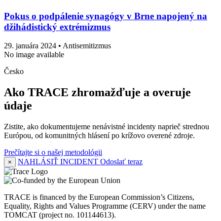
Pokus o podpálenie synagógy v Brne napojený na
džihádistický extrémizmus
29. januára 2024
• Antisemitizmus
No image available
Česko
Ako TRACE zhromažďuje a overuje
údaje
Zistite, ako dokumentujeme nenávistné incidenty naprieč strednou
Európou, od komunitných hlásení po krížovo overené zdroje.
Prečítajte si o našej metodológii
NAHLÁSIŤ INCIDENT
Odoslať teraz
×
TRACE is financed by the European Commission’s Citizens,
Equality, Rights and Values Programme (CERV) under the name
TOMCAT (project no. 101144613).