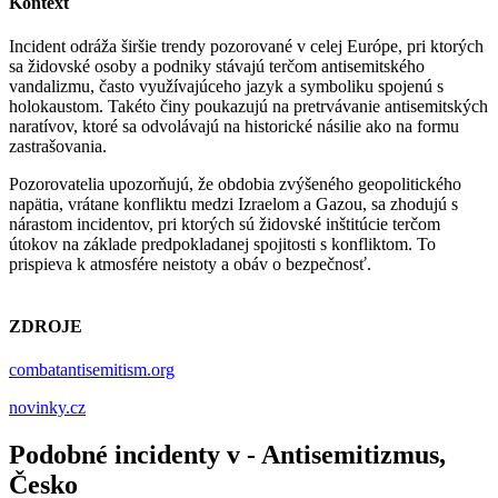
Kontext
Incident odráža širšie trendy pozorované v celej Európe, pri ktorých
sa židovské osoby a podniky stávajú terčom antisemitského
vandalizmu, často využívajúceho jazyk a symboliku spojenú s
holokaustom. Takéto činy poukazujú na pretrvávanie antisemitských
naratívov, ktoré sa odvolávajú na historické násilie ako na formu
zastrašovania.
Pozorovatelia upozorňujú, že obdobia zvýšeného geopolitického
napätia, vrátane konfliktu medzi Izraelom a Gazou, sa zhodujú s
nárastom incidentov, pri ktorých sú židovské inštitúcie terčom
útokov na základe predpokladanej spojitosti s konfliktom. To
prispieva k atmosfére neistoty a obáv o bezpečnosť.
ZDROJE
combatantisemitism.org
novinky.cz
Podobné incidenty v - Antisemitizmus,
Česko