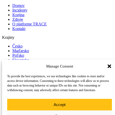
Domov
Incidenty
Krajina
Zdroje
O platforme TRACE
Kontakt
Krajiny
Česko
Maďarsko
Poľsko
Slovensko
Manage Consent
Nahlásiť incident
To provide the best experiences, we use technologies like cookies to store and/or
Sledujte nás na sociálnych sieťach
access device information. Consenting to these technologies will allow us to process
data such as browsing behavior or unique IDs on this site. Not consenting or
LinkedIn
withdrawing consent, may adversely affect certain features and functions.
YouTube
©
2026 Trace
Všetky práva vyhradené.
TRACE je projekt podporovaný konzorciom partnerov naprieč
Accept
strednou Európou.