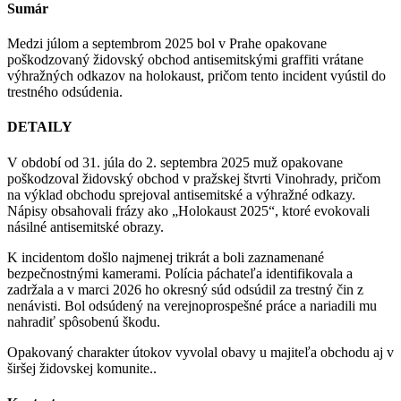
Sumár
Medzi júlom a septembrom 2025 bol v Prahe opakovane
poškodzovaný židovský obchod antisemitskými graffiti vrátane
výhražných odkazov na holokaust, pričom tento incident vyústil do
trestného odsúdenia.
DETAILY
V období od 31. júla do 2. septembra 2025 muž opakovane
poškodzoval židovský obchod v pražskej štvrti Vinohrady, pričom
na výklad obchodu sprejoval antisemitské a výhražné odkazy.
Nápisy obsahovali frázy ako „Holokaust 2025“, ktoré evokovali
násilné antisemitské obrazy.
K incidentom došlo najmenej trikrát a boli zaznamenané
bezpečnostnými kamerami. Polícia páchateľa identifikovala a
zadržala a v marci 2026 ho okresný súd odsúdil za trestný čin z
nenávisti. Bol odsúdený na verejnoprospešné práce a nariadili mu
nahradiť spôsobenú škodu.
Opakovaný charakter útokov vyvolal obavy u majiteľa obchodu aj v
širšej židovskej komunite..