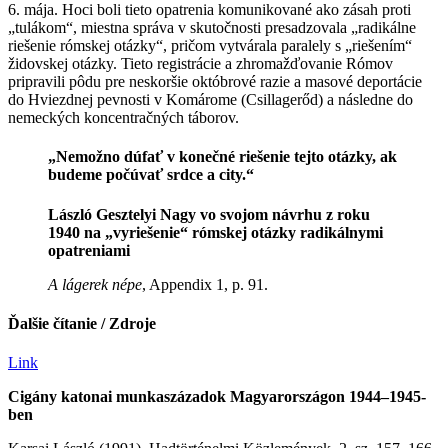
6. mája. Hoci boli tieto opatrenia komunikované ako zásah proti
„tulákom“, miestna správa v skutočnosti presadzovala „radikálne
riešenie rómskej otázky“, pričom vytvárala paralely s „riešením“
židovskej otázky. Tieto registrácie a zhromažďovanie Rómov
pripravili pôdu pre neskoršie októbrové razie a masové deportácie
do Hviezdnej pevnosti v Komárome (Csillagerőd) a následne do
nemeckých koncentračných táborov.
„Nemožno dúfať v konečné riešenie tejto otázky, ak
budeme počúvať srdce a city.“
László Gesztelyi Nagy vo svojom návrhu z roku
1940 na „vyriešenie“ rómskej otázky radikálnymi
opatreniami
A lágerek népe
, Appendix 1, p. 91.
Ďalšie čítanie / Zdroje
Link
Cigány katonai munkaszázadok Magyarországon 1944–1945-
ben