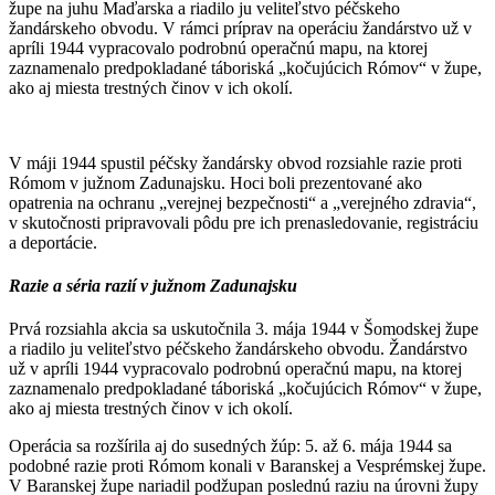
župe na juhu Maďarska a riadilo ju veliteľstvo péčskeho
žandárskeho obvodu. V rámci príprav na operáciu žandárstvo už v
apríli 1944 vypracovalo podrobnú operačnú mapu, na ktorej
zaznamenalo predpokladané táboriská „kočujúcich Rómov“ v župe,
ako aj miesta trestných činov v ich okolí.
V máji 1944 spustil péčsky žandársky obvod rozsiahle razie proti
Rómom v južnom Zadunajsku. Hoci boli prezentované ako
opatrenia na ochranu „verejnej bezpečnosti“ a „verejného zdravia“,
v skutočnosti pripravovali pôdu pre ich prenasledovanie, registráciu
a deportácie.
Razie a séria razií v južnom Zadunajsku
Prvá rozsiahla akcia sa uskutočnila 3. mája 1944 v Šomodskej župe
a riadilo ju veliteľstvo péčskeho žandárskeho obvodu. Žandárstvo
už v apríli 1944 vypracovalo podrobnú operačnú mapu, na ktorej
zaznamenalo predpokladané táboriská „kočujúcich Rómov“ v župe,
ako aj miesta trestných činov v ich okolí.
Operácia sa rozšírila aj do susedných žúp: 5. až 6. mája 1944 sa
podobné razie proti Rómom konali v Baranskej a Vesprémskej župe.
V Baranskej župe nariadil podžupan poslednú raziu na úrovni župy