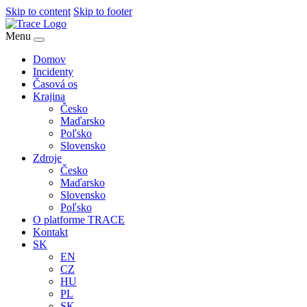
Skip to content
Skip to footer
Menu
Domov
Incidenty
Časová os
Krajina
Česko
Maďarsko
Poľsko
Slovensko
Zdroje
Česko
Maďarsko
Slovensko
Poľsko
O platforme TRACE
Kontakt
SK
EN
CZ
HU
PL
SK