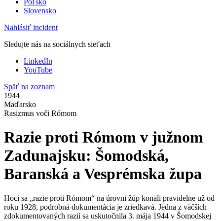
Poľsko
Slovensko
Nahlásiť incident
Sledujte nás na sociálnych sieťach
LinkedIn
YouTube
Späť na zoznam
1944
Maďarsko
Rasizmus voči Rómom
Razie proti Rómom v južnom
Zadunajsku: Šomodská,
Baranská a Vesprémska župa
Hoci sa „razie proti Rómom“ na úrovni žúp konali pravidelne už od
roku 1928, podrobná dokumentácia je zriedkavá. Jedna z väčších
zdokumentovaných razií sa uskutočnila 3. mája 1944 v Šomodskej