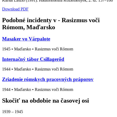
Karsai László (1991). Hadtörténelmi Közlemények, 2. sz. 157–166
Download PDF
Podobné incidenty v - Rasizmus voči
Rómom, Maďarsko
Masaker vo Várpalote
1945
•
Maďarsko
• Rasizmus voči Rómom
Internačný tábor Csillagerőd
1944
•
Maďarsko
• Rasizmus voči Rómom
Zriadenie rómskych pracovných práporov
1944
•
Maďarsko
• Rasizmus voči Rómom
Skočiť na obdobie na časovej osi
1939 – 1945