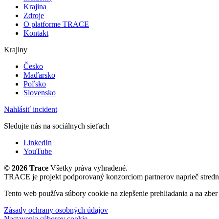
Krajina
Zdroje
O platforme TRACE
Kontakt
Krajiny
Česko
Maďarsko
Poľsko
Slovensko
Nahlásiť incident
Sledujte nás na sociálnych sieťach
LinkedIn
YouTube
©
2026 Trace
Všetky práva vyhradené.
TRACE je projekt podporovaný konzorciom partnerov naprieč stred
Tento web používa súbory cookie na zlepšenie prehliadania a na zbe
Zásady ochrany osobných údajov
Nastavenia súborov cookie