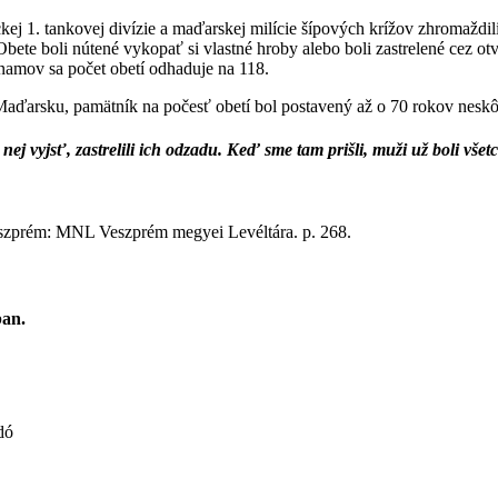
meckej 1. tankovej divízie a maďarskej milície šípových krížov zhroma
bete boli nútené vykopať si vlastné hroby alebo boli zastrelené cez ot
namov sa počet obetí odhaduje na 118.
aďarsku, pamätník na počesť obetí bol postavený až o 70 rokov neskô
j vyjsť, zastrelili ich odzadu. Keď sme tam prišli, muži už boli všetci
eszprém: MNL Veszprém megyei Levéltára. p. 268.
ban.
dó