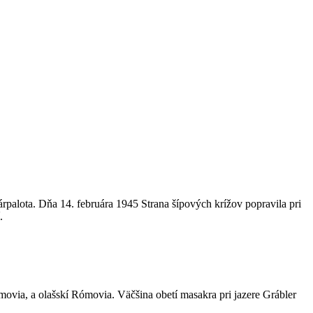
rpalota. Dňa 14. februára 1945 Strana šípových krížov popravila pri
.
via, a olašskí Rómovia. Väčšina obetí masakra pri jazere Grábler