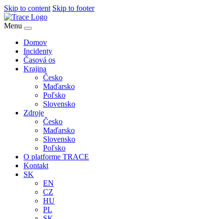
Skip to content
Skip to footer
Menu
Domov
Incidenty
Časová os
Krajina
Česko
Maďarsko
Poľsko
Slovensko
Zdroje
Česko
Maďarsko
Slovensko
Poľsko
O platforme TRACE
Kontakt
SK
EN
CZ
HU
PL
SK