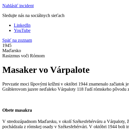
Nahlásiť incident
Sledujte nás na sociálnych sieťach
LinkedIn
YouTube
Späť na zoznam
1945
Maďarsko
Rasizmus voči Rómom
Masaker vo Várpalote
Prevzatie moci šípovými krížmi v októbri 1944 znamenalo začiatok je
Gráblerovom jazere neďaleko Várpaloty 118 ľudí rómskeho pôvodu zo
Obete masakra
V stredozápadnom Maďarsku, v okolí Székesfehérváru a Várpaloty, ži
pochádzala z rómskej osady v Székesfehérvári. V októbri 1944 boli i