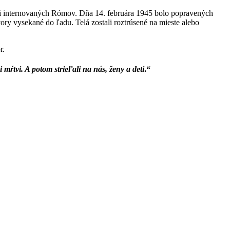
ždili internovaných Rómov. Dňa 14. februára 1945 bolo popravených
vory vysekané do ľadu. Telá zostali roztrúsené na mieste alebo
r.
 mŕtvi. A potom strieľali na nás, ženy a deti
.“