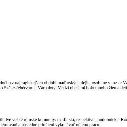
dného z najtragickejších období maďarských dejín, osobitne v meste Vá
 Székesfehérváru a Várpaloty. Medzi obeťami bolo mnoho žien a detí
li dve veľké rómske komunity: maďarskí, respektíve „hudobnícki“ Rómo
nternovaní a následne prinútení vykonávať nútenú prácu.