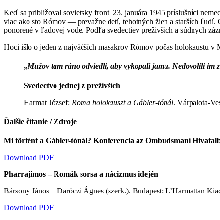
Keď sa približoval sovietsky front, 23. januára 1945 príslušníci ne
viac ako sto Rómov — prevažne detí, tehotných žien a starších ľudí. O
ponorené v ľadovej vode. Podľa svedectiev preživších a súdnych záz
Hoci išlo o jeden z najväčších masakrov Rómov počas holokaustu v M
„
Mužov tam ráno odviedli, aby vykopali jamu. Nedovolili im z ne
Svedectvo jednej z preživších
Harmat József:
Roma holokauszt a Gábler-tónál
. Várpalota-V
Ďalšie čítanie / Zdroje
Mi történt a Gábler-tónál? Konferencia az Ombudsmani Hivatal
Download PDF
Pharrajimos – Romák sorsa a nácizmus idején
Bársony János – Daróczi Ágnes (szerk.). Budapest: L’Harmattan Kia
Download PDF