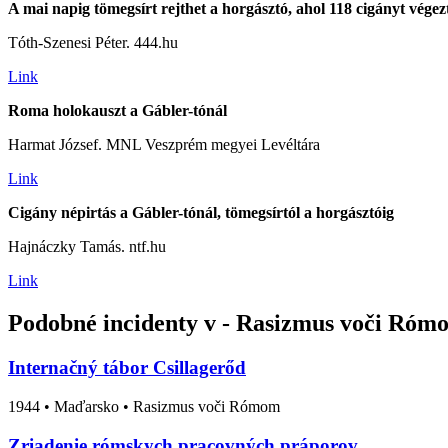
A mai napig tömegsírt rejthet a horgásztó, ahol 118 cigányt végez
Tóth-Szenesi Péter. 444.hu
Link
Roma holokauszt a Gábler-tónál
Harmat József. MNL Veszprém megyei Levéltára
Link
Cigány népirtás a Gábler-tónál, tömegsírtól a horgásztóig
Hajnáczky Tamás. ntf.hu
Link
Podobné incidenty v - Rasizmus voči Ró
Internačný tábor Csillagerőd
1944
•
Maďarsko
• Rasizmus voči Rómom
Zriadenie rómskych pracovných práporov