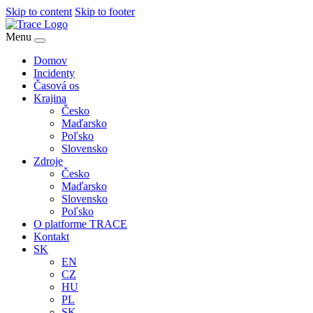
Skip to content
Skip to footer
Menu
Domov
Incidenty
Časová os
Krajina
Česko
Maďarsko
Poľsko
Slovensko
Zdroje
Česko
Maďarsko
Slovensko
Poľsko
O platforme TRACE
Kontakt
SK
EN
CZ
HU
PL
SK