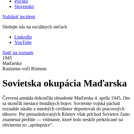
Poľsko
Slovensko
Nahlásiť incident
Sledujte nás na sociálnych sieťach
LinkedIn
YouTube
Späť na zoznam
1945
Maďarsko
Rasizmus voči Rómom
Sovietska okupácia Maďarska
Červená armáda dokončila obsadenie Maďarska 4. apríla 1945, čím
sa skončili mesiace brutálnych bojov. Sovietske vojská páchali
rozsiahle násilie a mnohých civilistov deportovali do pracovných
táborov. Pre prenasledovaných Rómov však príchod Sovietov často
znamenal prežitie — vnímanie, ktoré bolo neskôr prekrúcané na
obvinenia zo „spolupráce“.