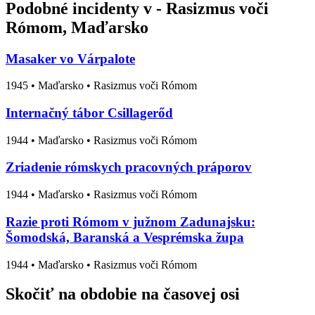
Podobné incidenty v - Rasizmus voči
Rómom, Maďarsko
Masaker vo Várpalote
1945
•
Maďarsko
• Rasizmus voči Rómom
Internačný tábor Csillagerőd
1944
•
Maďarsko
• Rasizmus voči Rómom
Zriadenie rómskych pracovných práporov
1944
•
Maďarsko
• Rasizmus voči Rómom
Razie proti Rómom v južnom Zadunajsku:
Šomodská, Baranská a Vesprémska župa
1944
•
Maďarsko
• Rasizmus voči Rómom
Skočiť na obdobie na časovej osi