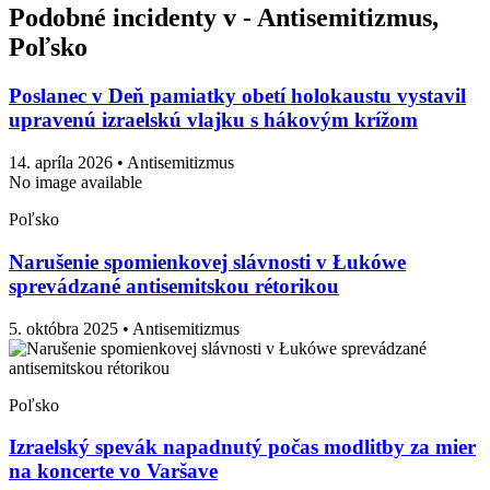
Podobné incidenty v - Antisemitizmus,
Poľsko
Poslanec v Deň pamiatky obetí holokaustu vystavil
upravenú izraelskú vlajku s hákovým krížom
14. apríla 2026
• Antisemitizmus
No image available
Poľsko
Narušenie spomienkovej slávnosti v Łukówe
sprevádzané antisemitskou rétorikou
5. októbra 2025
• Antisemitizmus
Poľsko
Izraelský spevák napadnutý počas modlitby za mier
na koncerte vo Varšave