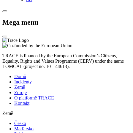
Mega menu
TRACE is financed by the European Commission’s Citizens,
Equality, Rights and Values Programme (CERV) under the name
TOMCAT (project no. 101144613).
Domů
Incidenty
Země
Zdroje
O platformě TRACE
Kontakt
Země
Česko
Maďarsko