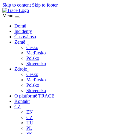
Skip to content
Skip to footer
Menu
Domů
Incidenty
Časová osa
Země
Česko
Maďarsko
Polsko
Slovensko
Zdroje
Česko
Maďarsko
Polsko
Slovensko
O platformě TRACE
Kontakt
CZ
EN
CZ
HU
PL
SK