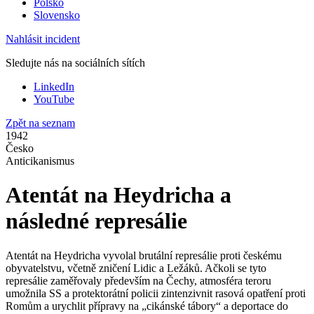
Polsko
Slovensko
Nahlásit incident
Sledujte nás na sociálních sítích
LinkedIn
YouTube
Zpět na seznam
1942
Česko
Anticikanismus
Atentát na Heydricha a
následné represálie
Atentát na Heydricha vyvolal brutální represálie proti českému
obyvatelstvu, včetně zničení Lidic a Ležáků. Ačkoli se tyto
represálie zaměřovaly především na Čechy, atmosféra teroru
umožnila SS a protektorátní policii zintenzivnit rasová opatření proti
Romům a urychlit přípravy na „cikánské tábory“ a deportace do