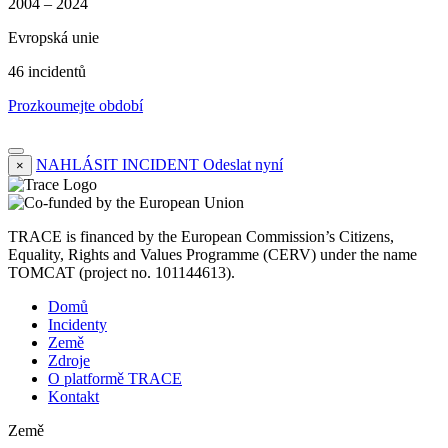
2004 – 2024
Evropská unie
46 incidentů
Prozkoumejte období
NAHLÁSIT INCIDENT
Odeslat nyní
×
TRACE is financed by the European Commission’s Citizens,
Equality, Rights and Values Programme (CERV) under the name
TOMCAT (project no. 101144613).
Domů
Incidenty
Země
Zdroje
O platformě TRACE
Kontakt
Země