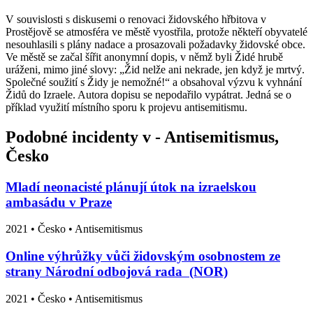
V souvislosti s diskusemi o renovaci židovského hřbitova v
Prostějově se atmosféra ve městě vyostřila, protože někteří obyvatelé
nesouhlasili s plány nadace a prosazovali požadavky židovské obce.
Ve městě se začal šířit anonymní dopis, v němž byli Židé hrubě
uráženi, mimo jiné slovy: „Žid nelže ani nekrade, jen když je mrtvý.
Společné soužití s Židy je nemožné!“ a obsahoval výzvu k vyhnání
Židů do Izraele. Autora dopisu se nepodařilo vypátrat. Jedná se o
příklad využití místního sporu k projevu antisemitismu.
Podobné incidenty v - Antisemitismus,
Česko
Mladí neonacisté plánují útok na izraelskou
ambasádu v Praze
2021
•
Česko
• Antisemitismus
Online výhrůžky vůči židovským osobnostem ze
strany Národní odbojová rada (NOR)
2021
•
Česko
• Antisemitismus