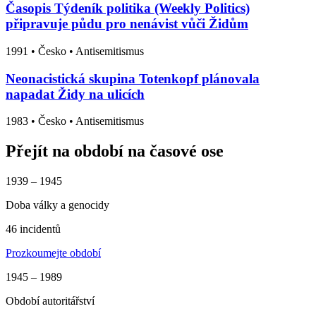
Časopis Týdeník politika (Weekly Politics)
připravuje půdu pro nenávist vůči Židům
1991
•
Česko
• Antisemitismus
Neonacistická skupina Totenkopf plánovala
napadat Židy na ulicích
1983
•
Česko
• Antisemitismus
Přejít na období na časové ose
1939 – 1945
Doba války a genocidy
46 incidentů
Prozkoumejte období
1945 – 1989
Období autoritářství