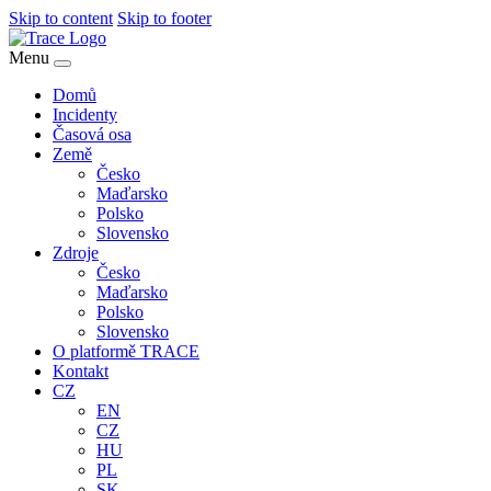
Skip to content
Skip to footer
Menu
Domů
Incidenty
Časová osa
Země
Česko
Maďarsko
Polsko
Slovensko
Zdroje
Česko
Maďarsko
Polsko
Slovensko
O platformě TRACE
Kontakt
CZ
EN
CZ
HU
PL
SK