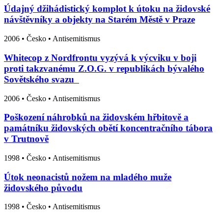
Údajný džihádistický komplot k útoku na židovské
návštěvníky a objekty na Starém Městě v Praze
2006
•
Česko
• Antisemitismus
Whitecop z Nordfrontu vyzývá k výcviku v boji
proti takzvanému Z.O.G. v republikách bývalého
Sovětského svazu
2006
•
Česko
• Antisemitismus
Poškození náhrobků na židovském hřbitově a
památníku židovských obětí koncentračního tábora
v Trutnově
1998
•
Česko
• Antisemitismus
Útok neonacistů nožem na mladého muže
židovského původu
1998
•
Česko
• Antisemitismus