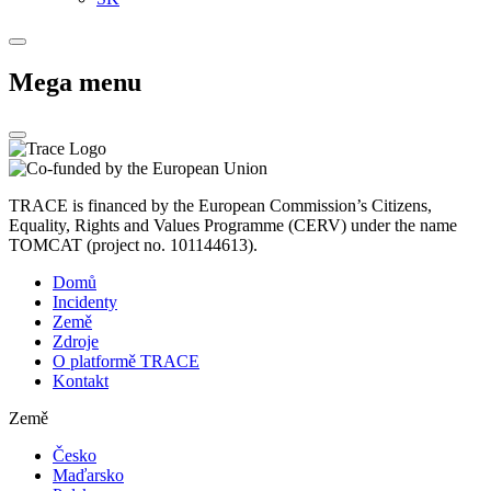
Mega menu
TRACE is financed by the European Commission’s Citizens,
Equality, Rights and Values Programme (CERV) under the name
TOMCAT (project no. 101144613).
Domů
Incidenty
Země
Zdroje
O platformě TRACE
Kontakt
Země
Česko
Maďarsko