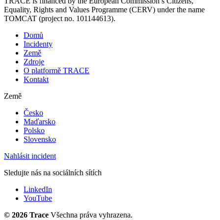
TRACE is financed by the European Commission’s Citizens,
Equality, Rights and Values Programme (CERV) under the name
TOMCAT (project no. 101144613).
Domů
Incidenty
Země
Zdroje
O platformě TRACE
Kontakt
Země
Česko
Maďarsko
Polsko
Slovensko
Nahlásit incident
Sledujte nás na sociálních sítích
LinkedIn
YouTube
©
2026 Trace
Všechna práva vyhrazena.