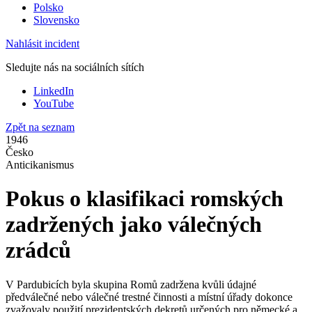
Polsko
Slovensko
Nahlásit incident
Sledujte nás na sociálních sítích
LinkedIn
YouTube
Zpět na seznam
1946
Česko
Anticikanismus
Pokus o klasifikaci romských
zadržených jako válečných
zrádců
V Pardubicích byla skupina Romů zadržena kvůli údajné
předválečné nebo válečné trestné činnosti a místní úřady dokonce
zvažovaly použití prezidentských dekretů určených pro německé a