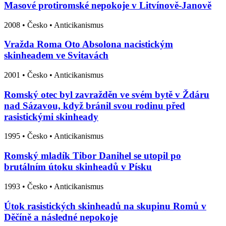
Masové protiromské nepokoje v Litvínově-Janově
2008
•
Česko
• Anticikanismus
Vražda Roma Oto Absolona nacistickým
skinheadem ve Svitavách
2001
•
Česko
• Anticikanismus
Romský otec byl zavražděn ve svém bytě v Ždáru
nad Sázavou, když bránil svou rodinu před
rasistickými skinheady
1995
•
Česko
• Anticikanismus
Romský mladík Tibor Danihel se utopil po
brutálním útoku skinheadů v Písku
1993
•
Česko
• Anticikanismus
Útok rasistických skinheadů na skupinu Romů v
Děčíně a následné nepokoje