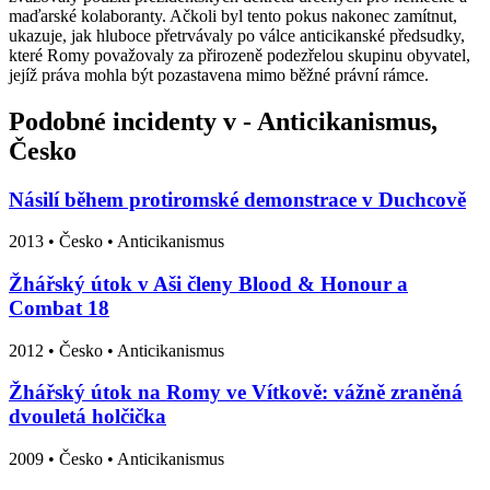
maďarské kolaboranty. Ačkoli byl tento pokus nakonec zamítnut,
ukazuje, jak hluboce přetrvávaly po válce anticikanské předsudky,
které Romy považovaly za přirozeně podezřelou skupinu obyvatel,
jejíž práva mohla být pozastavena mimo běžné právní rámce.
Podobné incidenty v - Anticikanismus,
Česko
Násilí během protiromské demonstrace v Duchcově
2013
•
Česko
• Anticikanismus
Žhářský útok v Aši členy Blood & Honour a
Combat 18
2012
•
Česko
• Anticikanismus
Žhářský útok na Romy ve Vítkově: vážně zraněná
dvouletá holčička
2009
•
Česko
• Anticikanismus