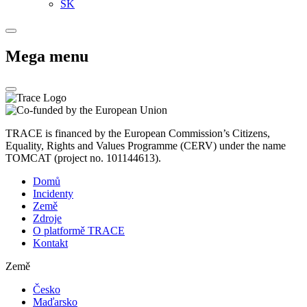
SK
Mega menu
TRACE is financed by the European Commission’s Citizens,
Equality, Rights and Values Programme (CERV) under the name
TOMCAT (project no. 101144613).
Domů
Incidenty
Země
Zdroje
O platformě TRACE
Kontakt
Země
Česko
Maďarsko