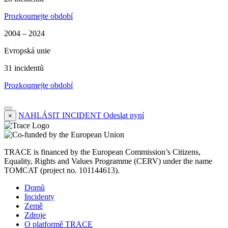
Prozkoumejte období
2004 – 2024
Evropská unie
31 incidentů
Prozkoumejte období
NAHLÁSIT INCIDENT
Odeslat nyní
×
TRACE is financed by the European Commission’s Citizens,
Equality, Rights and Values Programme (CERV) under the name
TOMCAT (project no. 101144613).
Domů
Incidenty
Země
Zdroje
O platformě TRACE