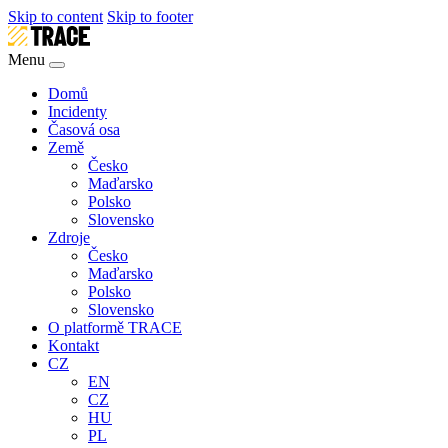
Skip to content
Skip to footer
Menu
Domů
Incidenty
Časová osa
Země
Česko
Maďarsko
Polsko
Slovensko
Zdroje
Česko
Maďarsko
Polsko
Slovensko
O platformě TRACE
Kontakt
CZ
EN
CZ
HU
PL