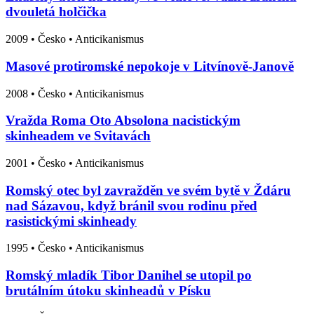
dvouletá holčička
2009
•
Česko
• Anticikanismus
Masové protiromské nepokoje v Litvínově-Janově
2008
•
Česko
• Anticikanismus
Vražda Roma Oto Absolona nacistickým
skinheadem ve Svitavách
2001
•
Česko
• Anticikanismus
Romský otec byl zavražděn ve svém bytě v Ždáru
nad Sázavou, když bránil svou rodinu před
rasistickými skinheady
1995
•
Česko
• Anticikanismus
Romský mladík Tibor Danihel se utopil po
brutálním útoku skinheadů v Písku