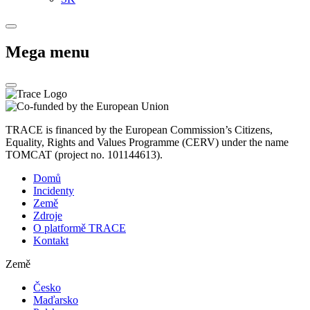
Mega menu
TRACE is financed by the European Commission’s Citizens,
Equality, Rights and Values Programme (CERV) under the name
TOMCAT (project no. 101144613).
Domů
Incidenty
Země
Zdroje
O platformě TRACE
Kontakt
Země
Česko
Maďarsko