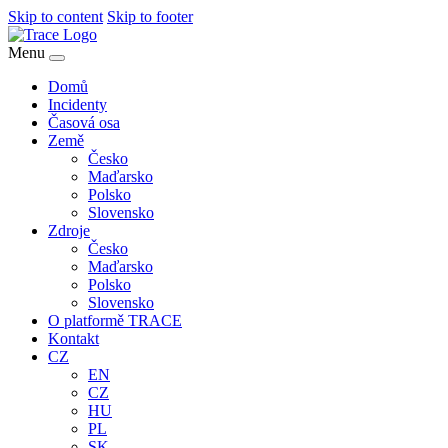
Skip to content
Skip to footer
Menu
Domů
Incidenty
Časová osa
Země
Česko
Maďarsko
Polsko
Slovensko
Zdroje
Česko
Maďarsko
Polsko
Slovensko
O platformě TRACE
Kontakt
CZ
EN
CZ
HU
PL
SK