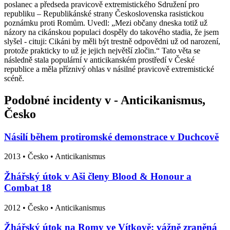
poslanec a předseda pravicově extremistického Sdružení pro
republiku – Republikánské strany Československa rasistickou
poznámku proti Romům. Uvedl: „Mezi občany dneska totiž už
názory na cikánskou populaci dospěly do takového stadia, že jsem
slyšel - cituji: Cikáni by měli být trestně odpovědni už od narození,
protože prakticky to už je jejich největší zločin.“ Tato věta se
následně stala populární v anticikanském prostředí v České
republice a měla příznivý ohlas v násilné pravicově extremistické
scéně.
Podobné incidenty v - Anticikanismus,
Česko
Násilí během protiromské demonstrace v Duchcově
2013
•
Česko
• Anticikanismus
Žhářský útok v Aši členy Blood & Honour a
Combat 18
2012
•
Česko
• Anticikanismus
Žhářský útok na Romy ve Vítkově: vážně zraněná