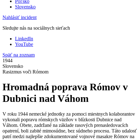
Poľsko
Slovensko
Nahlásiť incident
Sledujte nás na sociálnych sieťach
LinkedIn
YouTube
Späť na zoznam
1944
Slovensko
Rasizmus voči Rómom
Hromadná poprava Rómov v
Dubnici nad Váhom
V roku 1944 nemecké jednotky za pomoci miestnych kolaborantov
vykonali popravu rómskych väzňov v blízkosti Dubnice nad
Váhom. Obete, zadržané na základe rasových prenasledovacích
opatrení, boli zabité mimosúdne, bez súdneho procesu. Táto udalosť
patrí medzi najlepšie zdokumentované vojnové masakre Rómov na