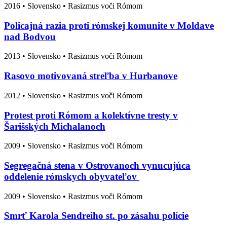
2016
•
Slovensko
• Rasizmus voči Rómom
Policajná razia proti rómskej komunite v Moldave
nad Bodvou
2013
•
Slovensko
• Rasizmus voči Rómom
Rasovo motivovaná streľba v Hurbanove
2012
•
Slovensko
• Rasizmus voči Rómom
Protest proti Rómom a kolektívne tresty v
Šarišských Michalanoch
2009
•
Slovensko
• Rasizmus voči Rómom
Segregačná stena v Ostrovanoch vynucujúca
oddelenie rómskych obyvateľov
2009
•
Slovensko
• Rasizmus voči Rómom
Smrť Karola Sendreiho st. po zásahu polície