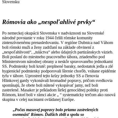
Slovensku
Rómovia ako „nespoľahlivé prvky“
Po nemeckej okupácii Slovenska v nadväznosti na Slovenské
národné povstanie v roku 1944 čelili rómske komunity
zintenzívnenému prenasledovaniu. V regióne Dubnica nad Váhom
boli rómski muži a ženy zadržaní na základe obvinení z
„nespoľahlivosti“
,
„tuláctva“ alebo údajných partizánskych väzieb.
Boli poslaní do miestneho pracovného tábora, zriadeného pod
Ministerstvom národnej obrany a neskôr spravovaného jednotkami
SS. Podmienky boli kruté: preplnené baraky, nedostatok jedla a zlé
hygienické podmienky podporovali šírenie chorôb, vrátane epidémie
tyfu v tábore. Uprostred tejto krízy jednotky SS a členovia
Hlinkovej gardy vykonávali hromadné popravy, pričom svedkovia
spomínajú, že obete boli nútené vykopávať jamy, než boli
zastrelené. Masaker je príkladom širšej genocídnej politiky proti
Rómom, ktorí boli v rámci akcie „ “ systematicky terčom ako rasová
skupina v celej nacistami ovládanej Európe
.
„
Počas masovej popravy bolo priamo zastrelených
osemnásť Rómov. Ďalších zbili a spolu so