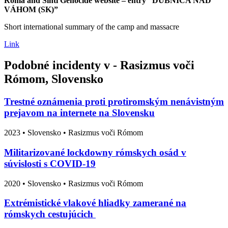
Roma and Sinti Genocide website – entry “DUBNICA NAD
VÁHOM (SK)”
Short international summary of the camp and massacre
Link
Podobné incidenty v - Rasizmus voči
Rómom, Slovensko
Trestné oznámenia proti protiromským nenávistným
prejavom na internete na Slovensku
2023
•
Slovensko
• Rasizmus voči Rómom
Militarizované lockdowny rómskych osád v
súvislosti s COVID-19
2020
•
Slovensko
• Rasizmus voči Rómom
Extrémistické vlakové hliadky zamerané na
rómskych cestujúcich