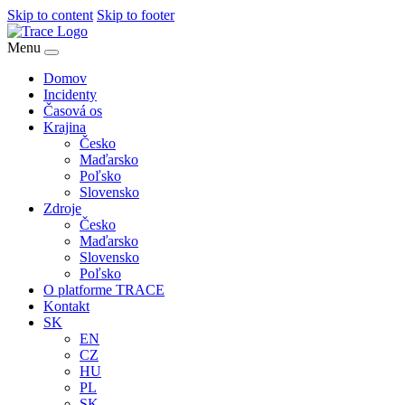
Skip to content
Skip to footer
Menu
Domov
Incidenty
Časová os
Krajina
Česko
Maďarsko
Poľsko
Slovensko
Zdroje
Česko
Maďarsko
Slovensko
Poľsko
O platforme TRACE
Kontakt
SK
EN
CZ
HU
PL
SK