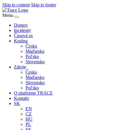
Skip to content
Skip to footer
Menu
Domov
Incidenty
Časová os
Krajina
Česko
Maďarsko
Poľsko
Slovensko
Zdroje
Česko
Maďarsko
Slovensko
Poľsko
O platforme TRACE
Kontakt
SK
EN
CZ
HU
PL
SK