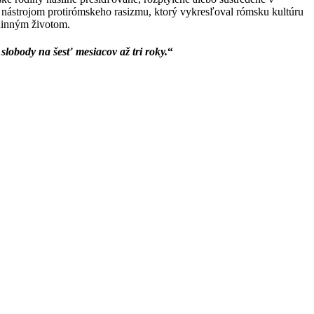
ym nástrojom protirómskeho rasizmu, ktorý vykresľoval rómsku kultúru
odinným životom.
slobody na šesť mesiacov až tri roky.
“