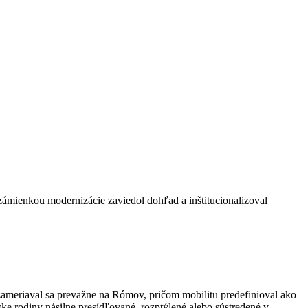
zámienkou modernizácie zaviedol dohľad a inštitucionalizoval
zameriaval sa prevažne na Rómov, pričom mobilitu predefinioval ako
e rodiny násilne presídľované, rozptýlené alebo sústredené v