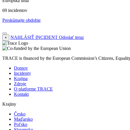
Európska únia
69 incidentov
Preskúmajte obdobie
NAHLÁSIŤ INCIDENT
Odoslať teraz
×
TRACE is financed by the European Commission’s Citizens, Equali
Domov
Incidenty
Krajina
Zdroje
O platforme TRACE
Kontakt
Krajiny
Česko
Maďarsko
Poľsko
Slovensko