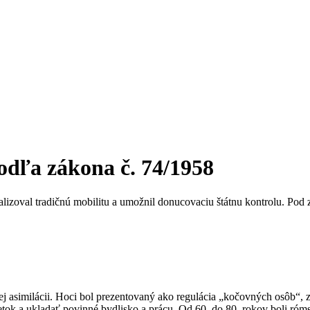
odľa zákona č. 74/1958
izoval tradičnú mobilitu a umožnil donucovaciu štátnu kontrolu. Pod 
j asimilácii. Hoci bol prezentovaný ako regulácia „kočovných osôb“, 
k a ukladať povinné bydlisko a prácu. Od 60. do 80. rokov boli rómsk