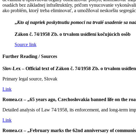
osadách bez základnej infraštruktúry, pričom vynucovanie vykonávali 
ako problém, ktorý treba eliminovať, a umožňoval neskoršiu segregáci
„
Kto aj napriek poskytnutiu pomoci na trvalé usadenie sa naď
Zákon č. 74/1958 Zb. o trvalom usídlení kočujúcich osôb
Source link
Further Reading / Sources
Slov-Lex – Official text of Zákon č. 74/1958 Zb. o trvalom usídle
Primary legal source, Slovak
Link
Romea.cz – „65 years ago, Czechoslovakia banned life on the ro
Detailed analysis of Law 74/1958, its enforcement, and long-term imp
Link
Romea.cz – „February marks the 62nd anniversary of communist