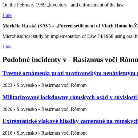
On the February 1959 „inventory“ and enforcement of the law
Link
Markéta Hajská (SAV) – „Forced settlement of Vlach Roma in Ža
Microhistorical study on implementation of Law 74/1958 using oral hi
Link
Podobné incidenty v - Rasizmus voči Róm
Trestné oznámenia proti protiromským nenávistným 
2023
•
Slovensko
• Rasizmus voči Rómom
Militarizované lockdowny rómskych osád v súvislost
2020
•
Slovensko
• Rasizmus voči Rómom
Extrémistické vlakové hliadky zamerané na rómskych
2016
•
Slovensko
• Rasizmus voči Rómom