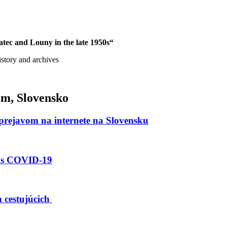
tec and Louny in the late 1950s“
story and archives
om, Slovensko
prejavom na internete na Slovensku
i s COVID-19
 cestujúcich