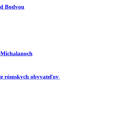
nad Bodvou
h Michalanoch
nie rómskych obyvateľov