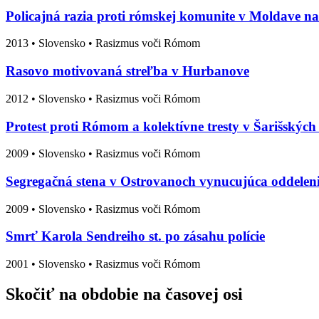
Policajná razia proti rómskej komunite v Moldave 
2013
•
Slovensko
• Rasizmus voči Rómom
Rasovo motivovaná streľba v Hurbanove
2012
•
Slovensko
• Rasizmus voči Rómom
Protest proti Rómom a kolektívne tresty v Šarišskýc
2009
•
Slovensko
• Rasizmus voči Rómom
Segregačná stena v Ostrovanoch vynucujúca oddele
2009
•
Slovensko
• Rasizmus voči Rómom
Smrť Karola Sendreiho st. po zásahu polície
2001
•
Slovensko
• Rasizmus voči Rómom
Skočiť na obdobie na časovej osi