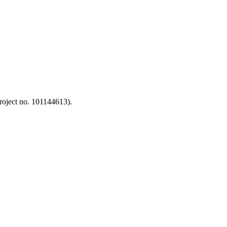
oject no. 101144613).