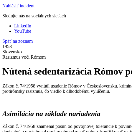
Nahlásiť incident
Sledujte nás na sociálnych sieťach
LinkedIn
YouTube
Späť na zoznam
1958
Slovensko
Rasizmus voči Rómom
Nútená sedentarizácia Rómov p
Zákon č. 74/1958 vynútil usadenie Rómov v Československu, kriminal
protirómsky rasizmus, čo viedlo k dlhodobému vylúčeniu.
Asimilácia na základe nariadenia
Zákon č. 74/1958 znamenal posun od povojnovej tolerancie k povinne
deviantnú a oprávňoval orgány obmedzovať pohyb, konfiškovať majeto