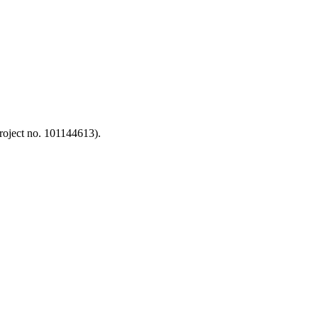
oject no. 101144613).