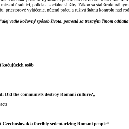
miestni úradníci, polícia a sociálne služby. Zákon sa stal štrukturáln
u, priestorové vylúčenie, nútenú prácu a rušivú štátnu kontrolu nad r
alej vedie kočovný spôsob života, potrestá sa trestným činom odňatia 
ní kočujúcich osôb
ad: Did the communists destroy Romani culture?
„
acts
 Czechoslovakia forcibly sedentarizing Romani people“