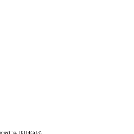
oject no. 101144613).