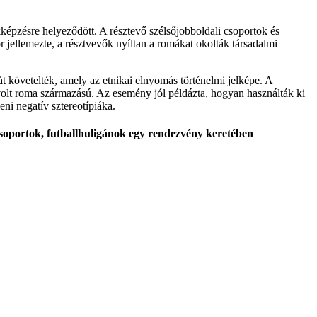
kképzésre helyeződött. A résztevő szélsőjobboldali csoportok és
r jellemezte, a résztvevők nyíltan a romákat okolták társadalmi
át követelték, amely az etnikai elnyomás történelmi jelképe. A
volt roma származású. Az esemény jól példázta, hogyan használták ki
eni negatív sztereotípiáka.
csoportok, futballhuligánok egy rendezvény keretében