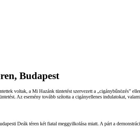
éren, Budapest
tettek voltak, a Mi Hazánk tüntetést szervezett a „cigánybűnözés” elle
üntetést. Az esemény tovább szította a cigányellenes indulatokat, valami
dapesti Deák téren két fiatal meggyilkolása miatt. A párt a demonstráci