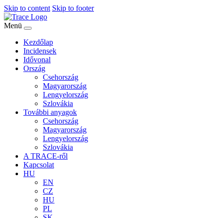
Skip to content
Skip to footer
Menü
Kezdőlap
Incidensek
Idővonal
Ország
Csehország
Magyarország
Lengyelország
Szlovákia
További anyagok
Csehország
Magyarország
Lengyelország
Szlovákia
A TRACE-ről
Kapcsolat
HU
EN
CZ
HU
PL
SK