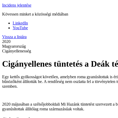
Incidens jelentése
Kövessen minket a közösségi médiában
LinkedIn
YouTube
Vissza a listára
2020
Magyarország
Cigányellenesség
Cigányellenes tüntetés a Deák t
Egy kettős gyilkosságot követően, amelyben roma gyanúsítottak is érin
bűnözőként állították be. A rendőrség nem oszlatta fel a törvénytelen t
szemben.
2020 májusában a szélsőjobboldali Mi Hazánk tüntetést szervezett a bu
gyanúsítottak állítólag roma származásúak voltak.