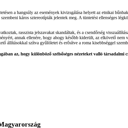
ntetésen a hangsúly az események kivizsgálása helyett az etnikai bűnba
szembeni káros sztereotípiák jelentek meg. A tüntetést ellenséges légkö
tkoztak, rasszista jelszavakat skandáltak, és a csendőrség visszaállítás
ményért, annak ellenére, hogy ahogy később kiderült, az elkövető nem 
zető állításokkal szítva gyűlöletet és erősítve a roma kisebbséggel szemb
gában az, hogy különböző szélsőséges nézeteket valló társadalmi 
, Magyarország