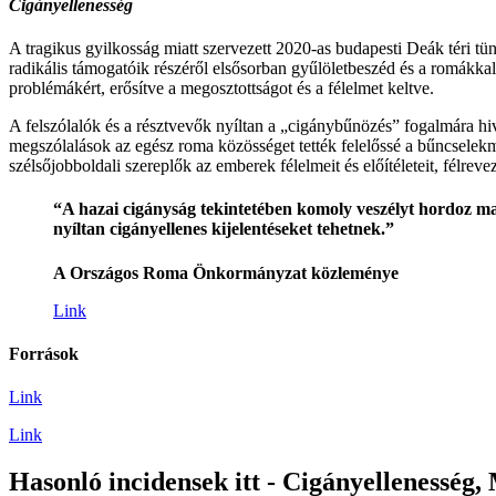
Cigányellenesség
A tragikus gyilkosság miatt szervezett 2020-as budapesti Deák téri tü
radikális támogatóik részéről elsősorban gyűlöletbeszéd és a romákkal 
problémákért, erősítve a megosztottságot és a félelmet keltve.
A felszólalók és a résztvevők nyíltan a „cigánybűnözés” fogalmára hiva
megszólalások az egész roma közösséget tették felelőssé a bűncselek
szélsőjobboldali szereplők az emberek félelmeit és előítéleteit, félreve
“A hazai cigányság tekintetében komoly veszélyt hordoz ma
nyíltan cigányellenes kijelentéseket tehetnek.”
A Országos Roma Önkormányzat közleménye
Link
Források
Link
Link
Hasonló incidensek itt - Cigányellenesség