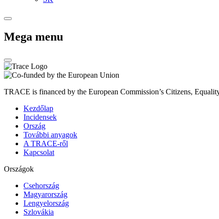
Mega menu
TRACE is financed by the European Commission’s Citizens, Equali
Kezdőlap
Incidensek
Ország
További anyagok
A TRACE-ről
Kapcsolat
Országok
Csehország
Magyarország
Lengyelország
Szlovákia