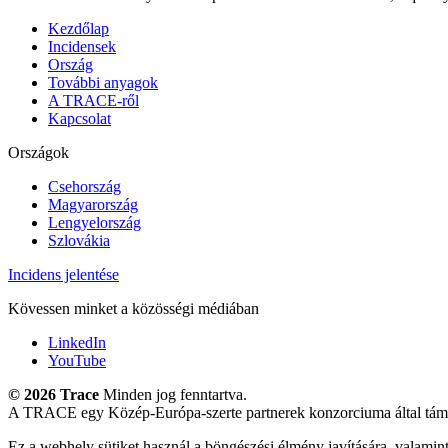
Kezdőlap
Incidensek
Ország
További anyagok
A TRACE-ről
Kapcsolat
Országok
Csehország
Magyarország
Lengyelország
Szlovákia
Incidens jelentése
Kövessen minket a közösségi médiában
LinkedIn
YouTube
©
2026 Trace
Minden jog fenntartva.
A TRACE egy Közép-Európa-szerte partnerek konzorciuma által támo
Ez a webhely sütiket használ a böngészési élmény javítására, valamint a