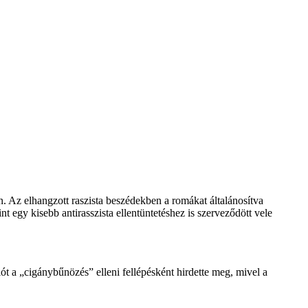
n. Az elhangzott raszista beszédekben a romákat általánosítva
nt egy kisebb antirasszista ellentüntetéshez is szerveződött vele
ót a „cigánybűnözés” elleni fellépésként hirdette meg, mivel a