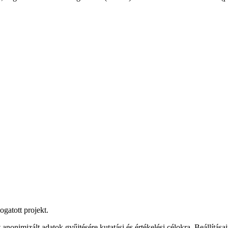
gatott projekt.
nonimizált adatok gyűjtésére kutatási és értékelési célokra. Beállításait