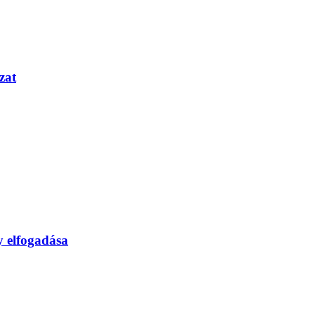
zat
y elfogadása