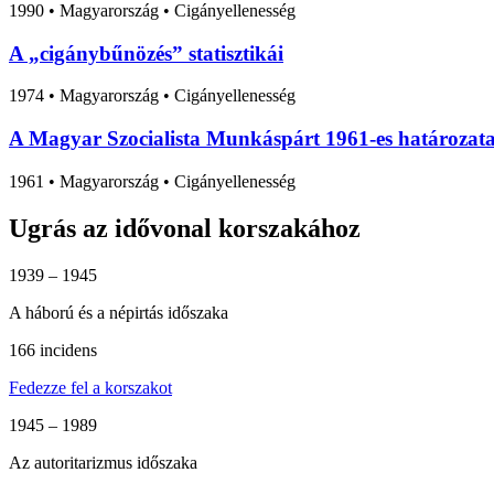
1990
•
Magyarország
• Cigányellenesség
A „cigánybűnözés” statisztikái
1974
•
Magyarország
• Cigányellenesség
A Magyar Szocialista Munkáspárt 1961-es határozata 
1961
•
Magyarország
• Cigányellenesség
Ugrás az idővonal korszakához
1939 – 1945
A háború és a népirtás időszaka
166 incidens
Fedezze fel a korszakot
1945 – 1989
Az autoritarizmus időszaka