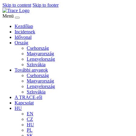
Skip to content
Skip to footer
Menü
Kezdőlap
Incidensek
Idővonal
Ország
Csehország
Magyarország
Lengyelország
Szlovákia
További anyagok
Csehország
Magyarország
Lengyelország
Szlovákia
A TRACE-ről
Kapcsolat
HU
EN
CZ
HU
PL
SK