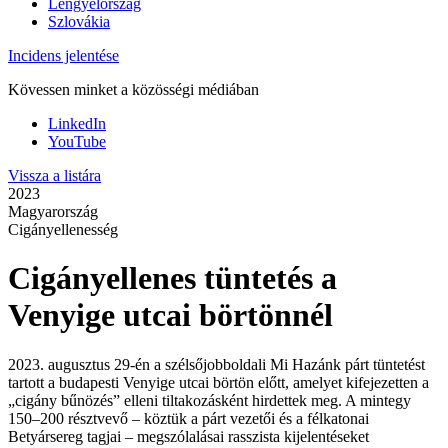
Lengyelország
Szlovákia
Incidens jelentése
Kövessen minket a közösségi médiában
LinkedIn
YouTube
Vissza a listára
2023
Magyarország
Cigányellenesség
Cigányellenes tüntetés a
Venyige utcai börtönnél
2023. augusztus 29-én a szélsőjobboldali Mi Hazánk párt tüntetést
tartott a budapesti Venyige utcai börtön előtt, amelyet kifejezetten a
„cigány bűnözés” elleni tiltakozásként hirdettek meg. A mintegy
150–200 résztvevő – köztük a párt vezetői és a félkatonai
Betyársereg tagjai – megszólalásai rasszista kijelentéseket