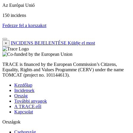
Az Európai Unió
150 incidens
Fedezze fel a korszakot
INCIDENS BEJELENTÉSE
Küldje el most
×
TRACE is financed by the European Commission’s Citizens,
Equality, Rights and Values Programme (CERV) under the name
TOMCAT (project no. 101144613).
Kezdőlap
Incidensek
Ország
További anyagok
A TRACE-ről
Kapcsolat
Országok
Csehország