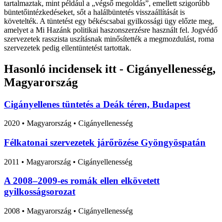
tartalmaztak, mint például a „végső megoldás”, emellett szigorúbb
büntetőintézkedéseket, sőt a halálbüntetés visszaállítását is
követelték. A tüntetést egy békéscsabai gyilkossági ügy előzte meg,
amelyet a Mi Hazánk politikai haszonszerzésre használt fel. Jogvédő
szervezetek rasszista uszításnak minősítették a megmozdulást, roma
szervezetek pedig ellentüntetést tartottak.
Hasonló incidensek itt - Cigányellenesség,
Magyarország
Cigányellenes tüntetés a Deák téren, Budapest
2020
•
Magyarország
• Cigányellenesség
Félkatonai szervezetek járőrözése Gyöngyöspatán
2011
•
Magyarország
• Cigányellenesség
A 2008–2009-es romák ellen elkövetett
gyilkosságsorozat
2008
•
Magyarország
• Cigányellenesség