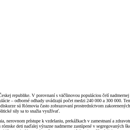
skej republike. V porovnaní s väčšinovou populáciou čelí nadmernej c
lácie – odborné odhady uvádzajú počet medzi 240 000 a 300 000. Tento
diskurze sú Rómovia často zobrazovaní prostredníctvom zakorenených s
itické sily sa to snažia využívať.
nia, nerovnom prístupe k vzdelaniu, prekážkach v zamestnaní a zdravotn
mske deti naďalej výrazne nadmerne zastúpené v segregovaných školác