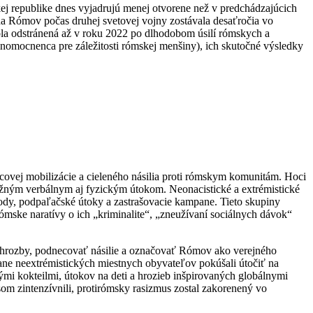
ej republike dnes vyjadrujú menej otvorene než v predchádzajúcich
ída Rómov počas druhej svetovej vojny zostávala desaťročia vo
la odstránená až v roku 2022 po dlhodobom úsilí rómskych a
lnomocnenca pre záležitosti rómskej menšiny), ich skutočné výsledky
covej mobilizácie a cieleného násilia proti rómskym komunitám. Hoci
žným verbálnym aj fyzickým útokom. Neonacistické a extrémistické
dy, podpaľačské útoky a zastrašovacie kampane. Tieto skupiny
ómske naratívy o ich „kriminalite“, „zneužívaní sociálnych dávok“
 hrozby, podnecovať násilie a označovať Rómov ako verejného
ane neextrémistických miestnych obyvateľov pokúšali útočiť na
i kokteilmi, útokov na deti a hrozieb inšpirovaných globálnymi
časom zintenzívnili, protirómsky rasizmus zostal zakorenený vo