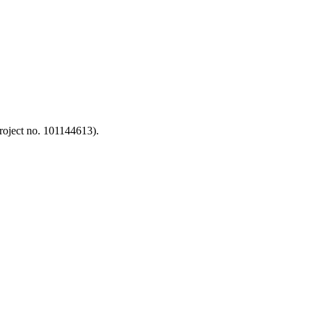
oject no. 101144613).