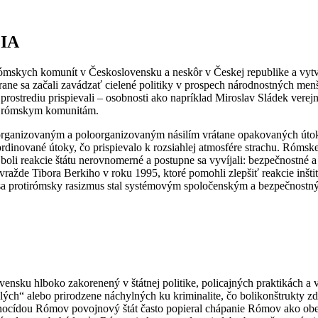
IA
mskych komunít v Československu a neskôr v Českej republike a vytvo
 strane sa začali zavádzať cielené politiky v prospech národnostných me
to prostrediu prispievali – osobnosti ako napríklad Miroslav Sládek verej
či rómskym komunitám.
l organizovaným a poloorganizovaným násilím vrátane opakovaných útok
ordinované útoky, čo prispievalo k rozsiahlej atmosfére strachu. Rómsk
i reakcie štátu nerovnomerné a postupne sa vyvíjali: bezpečnostné a jus
ažde Tibora Berkiho v roku 1995, ktoré pomohli zlepšiť reakcie inštitú
a protirómsky rasizmus stal systémovým spoločenským a bezpečnostný
ensku hlboko zakorenený v štátnej politike, policajných praktikách a 
lých“ alebo prirodzene náchylných ku kriminalite, čo bolikonštrukty z
genocídou Rómov povojnový štát často popieral chápanie Rómov ako obet