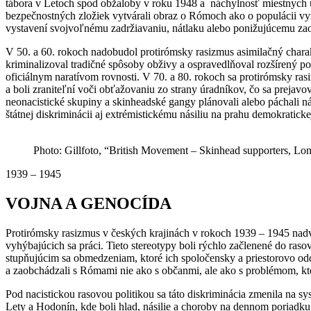
tábora v Letoch spod obžaloby v roku 1948 a náchylnosť miestnych 
bezpečnostných zložiek vytvárali obraz o Rómoch ako o populácii vy
vystavení svojvoľnému zadržiavaniu, nátlaku alebo ponižujúcemu za
V 50. a 60. rokoch nadobudol protirómsky rasizmus asimilačný charakt
kriminalizoval tradičné spôsoby obživy a ospravedlňoval rozšírený po
oficiálnym naratívom rovnosti. V 70. a 80. rokoch sa protirómsky ras
a boli zraniteľní voči obťažovaniu zo strany úradníkov, čo sa prejav
neonacistické skupiny a skinheadské gangy plánovali alebo páchali ná
štátnej diskriminácii aj extrémistickému násiliu na prahu demokraticke
Photo: Gillfoto, “British Movement – Skinhead supporters, Lo
1939 – 1945
VOJNA A GENOCÍDA
Protirómsky rasizmus v českých krajinách v rokoch 1939 – 1945 nad
vyhýbajúcich sa práci. Tieto stereotypy boli rýchlo začlenené do ras
stupňujúcim sa obmedzeniam, ktoré ich spoločensky a priestorovo odd
a zaobchádzali s Rómami nie ako s občanmi, ale ako s problémom, kt
Pod nacistickou rasovou politikou sa táto diskriminácia zmenila na s
Lety a Hodonín, kde boli hlad, násilie a choroby na dennom poriadk