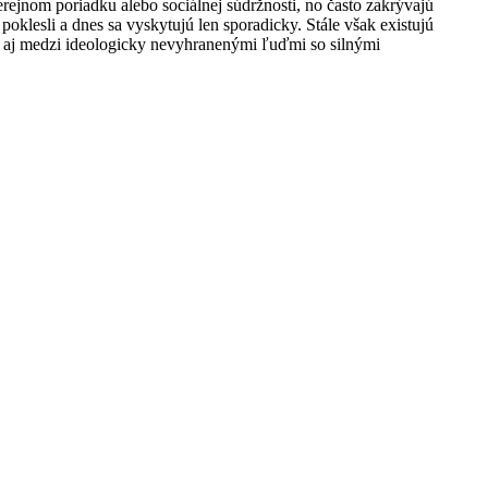
rejnom poriadku alebo sociálnej súdržnosti, no často zakrývajú
klesli a dnes sa vyskytujú len sporadicky. Stále však existujú
mi aj medzi ideologicky nevyhranenými ľuďmi so silnými