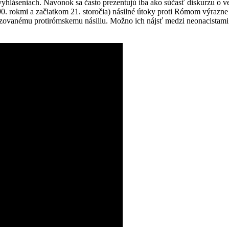
vyhláseniach. Navonok sa často prezentujú iba ako súčasť diskurzu o ve
 rokmi a začiatkom 21. storočia) násilné útoky proti Rómom výrazne po
ganizovanému protirómskemu násiliu. Možno ich nájsť medzi neonacista