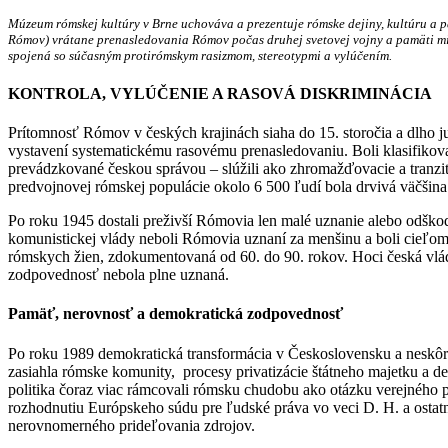
Múzeum rómskej kultúry v Brne uchováva a prezentuje rómske dejiny, kultúru a p
Rómov) vrátane prenasledovania Rómov počas druhej svetovej vojny a pamäti m
spojená so súčasným protirómskym rasizmom, stereotypmi a vylúčením.
KONTROLA, VYLÚČENIE A RASOVÁ DISKRIMINÁCIA
Prítomnosť Rómov v českých krajinách siaha do 15. storočia a dlho 
vystavení systematickému rasovému prenasledovaniu. Boli klasifikovan
prevádzkované českou správou – slúžili ako zhromažďovacie a tranzi
predvojnovej rómskej populácie okolo 6 500 ľudí bola drvivá väčšina
Po roku 1945 dostali preživší Rómovia len malé uznanie alebo odško
komunistickej vlády neboli Rómovia uznaní za menšinu a boli cieľom p
rómskych žien, zdokumentovaná od 60. do 90. rokov. Hoci česká vlá
zodpovednosť nebola plne uznaná.
Pamäť, nerovnosť a demokratická zodpovednosť
Po roku 1989 demokratická transformácia v Československu a neskôr v
zasiahla rómske komunity, procesy privatizácie štátneho majetku a dec
politika čoraz viac rámcovali rómsku chudobu ako otázku verejného 
rozhodnutiu Európskeho súdu pre ľudské práva vo veci D. H. a ostatn
nerovnomerného prideľovania zdrojov.