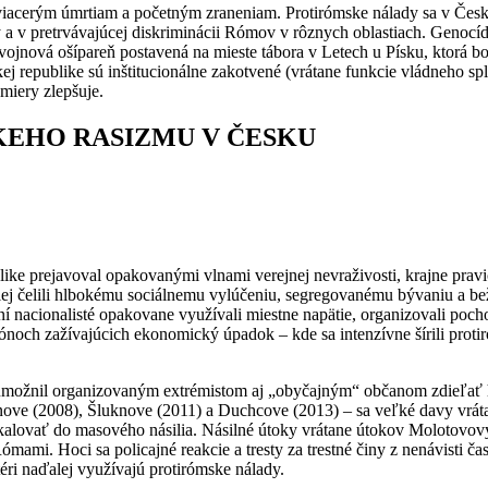
 viacerým úmrtiam a početným zraneniam. Protirómske nálady sa v Česk
ty a v pretrvávajúcej diskriminácii Rómov v rôznych oblastiach. Genoc
jnová ošípareň postavená na mieste tábora v Letech u Písku, ktorá bo
 republike sú inštitucionálne zakotvené (vrátane funkcie vládneho sp
 miery zlepšuje.
KEHO RASIZMU V ČESKU
ke prejavoval opakovanými vlnami verejnej nevraživosti, krajne pravi
ej čelili hlbokému sociálnemu vylúčeniu, segregovanému bývaniu a be
acionalisté opakovane využívali miestne napätie, organizovali pocho
noch zažívajúcich ekonomický úpadok – kde sa intenzívne šírili protir
a umožnil organizovaným extrémistom aj „obyčajným“ občanom zdieľať
anove (2008), Šluknove (2011) a Duchcove (2013) – sa veľké davy vrát
lovať do masového násilia. Násilné útoky vrátane útokov Molotovovým
Rómami. Hoci sa policajné reakcie a tresty za trestné činy z nenávisti 
ktéri naďalej využívajú protirómske nálady.