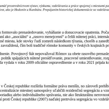
amäť prostredníctvom výstav, výskumu, vzdelávania a práce spojenej s miestami p
iest, ako je Hodonín u Kunštátu. Prepájaním historickej dokumentácie so vzdelá
ju formovalo prenasledovanie, vyháňanie a donucovacie opatrenia. Poč
í ako „asociálni“ a „rasovo menejcenní“ a čelili nútenej práci, intern
tné miesta, kde stovky ľudí zomreli následkom týrania, chorôb a zane
 zavraždená, čím boli tradičné rómske komunity v českých krajinách pr
dnenie. Povojnový štát nepovažoval Rómov za obete rasového prenasled
olitík spájajúcich nútené presídľovanie, pracovné umiestňovanie, rozp
da vydala v roku 2009 oficiálne ospravedlnenie a v roku 2021 prijal
 Českej republike rozšírila formálne práva menšín, no zároveň prehĺbi
entralizácie miestnej samosprávy uľahčili rezidenčnú segregáciu a vzni
poriadku alebo individuálneho správania, nie ako štrukturálnu nerov
í proti Českej republike (2007) naďalej pretrváva segregácia vo vzdel