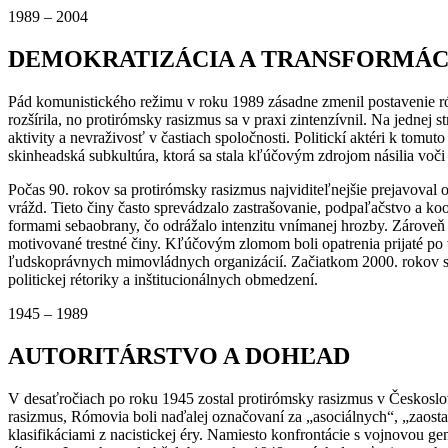
1989 – 2004
DEMOKRATIZÁCIA A TRANSFORMÁC
Pád komunistického režimu v roku 1989 zásadne zmenil postavenie ró
rozšírila, no protirómsky rasizmus sa v praxi zintenzívnil. Na jednej
aktivity a nevraživosť v častiach spoločnosti. Politickí aktéri k tomu
skinheadská subkultúra, ktorá sa stala kľúčovým zdrojom násilia vo
Počas 90. rokov sa protirómsky rasizmus najviditeľnejšie prejavova
vrážd. Tieto činy často sprevádzalo zastrašovanie, podpaľačstvo a ko
formami sebaobrany, čo odrážalo intenzitu vnímanej hrozby. Zároveň bol
motivované trestné činy. Kľúčovým zlomom boli opatrenia prijaté po vr
ľudskoprávnych mimovládnych organizácií. Začiatkom 2000. rokov s
politickej rétoriky a inštitucionálnych obmedzení.
1945 – 1989
AUTORITÁRSTVO A DOHĽAD
V desaťročiach po roku 1945 zostal protirómsky rasizmus v Českoslov
rasizmus, Rómovia boli naďalej označovaní za „asociálnych“, „zaosta
klasifikáciami z nacistickej éry. Namiesto konfrontácie s vojnovou 