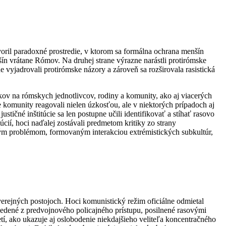
ril paradoxné prostredie, v ktorom sa formálna ochrana menšín
nšín vrátane Rómov. Na druhej strane výrazne narástli protirómske
ne vyjadrovali protirómske názory a zároveň sa rozširovala rasistická
ov na rómskych jednotlivcov, rodiny a komunity, ako aj viacerých
e komunity reagovali nielen úzkosťou, ale v niektorých prípadoch aj
tičné inštitúcie sa len postupne učili identifikovať a stíhať rasovo
cií, hoci naďalej zostávali predmetom kritiky zo strany
m problémom, formovaným interakciou extrémistických subkultúr,
verejných postojoch. Hoci komunistický režim oficiálne odmietal
dedené z predvojnového policajného prístupu, posilnené rasovými
í, ako ukazuje aj oslobodenie niekdajšieho veliteľa koncentračného