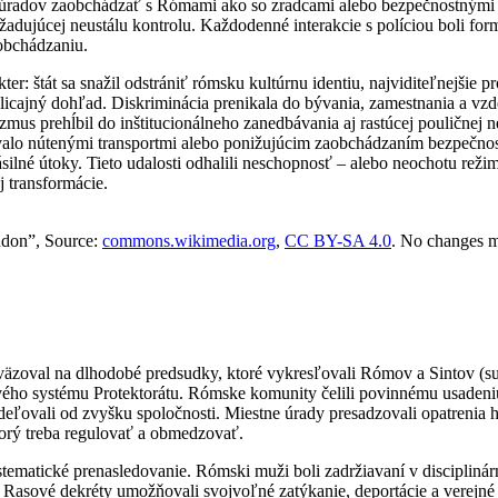
úradov zaobchádzať s Rómami ako so zradcami alebo bezpečnostnými hr
žadujúcej neustálu kontrolu. Každodenné interakcie s políciou boli fo
obchádzaniu.
er: štát sa snažil odstrániť rómsku kultúrnu identiu, najviditeľnejšie
licajný dohľad. Diskriminácia prenikala do bývania, zamestnania a vzdel
izmus prehĺbil do inštitucionálneho zanedbávania aj rastúcej pouličnej
ovalo nútenými transportmi alebo ponižujúcim zaobchádzaním bezpečnostn
silné útoky. Tieto udalosti odhalili neschopnosť – alebo neochotu rež
j transformácie.
ndon”, Source:
commons.wikimedia.org
,
CC BY-SA 4.0
. No changes 
väzoval na dlhodobé predsudky, ktoré vykresľovali Rómov a Sintov (
ového systému Protektorátu. Rómske komunity čelili povinnému usadeniu 
eľovali od zvyšku spoločnosti. Miestne úrady presadzovali opatrenia h
orý treba regulovať a obmedzovať.
ystematické prenasledovanie. Rómski muži boli zadržiavaní v disciplin
u Rasové dekréty umožňovali svojvoľné zatýkanie, deportácie a verejn