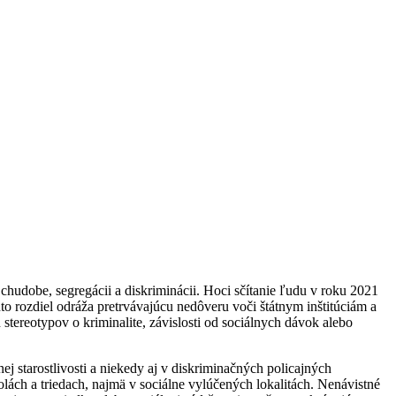
hudobe, segregácii a diskriminácii. Hoci sčítanie ľudu v roku 2021
 rozdiel odráža pretrvávajúcu nedôveru voči štátnym inštitúciám a
tereotypov o kriminalite, závislosti od sociálnych dávok alebo
ej starostlivosti a niekedy aj v diskriminačných policajných
h a triedach, najmä v sociálne vylúčených lokalitách. Nenávistné