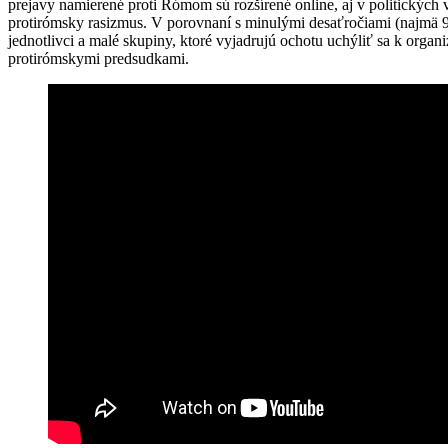
prejavy namierené proti Rómom sú rozšírené online, aj v politických 
protirómsky rasizmus. V porovnaní s minulými desaťročiami (najmä 90.
jednotlivci a malé skupiny, ktoré vyjadrujú ochotu uchýliť sa k or
protirómskymi predsudkami.