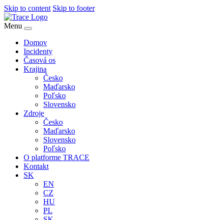
Skip to content
Skip to footer
Menu
Domov
Incidenty
Časová os
Krajina
Česko
Maďarsko
Poľsko
Slovensko
Zdroje
Česko
Maďarsko
Slovensko
Poľsko
O platforme TRACE
Kontakt
SK
EN
CZ
HU
PL
SK