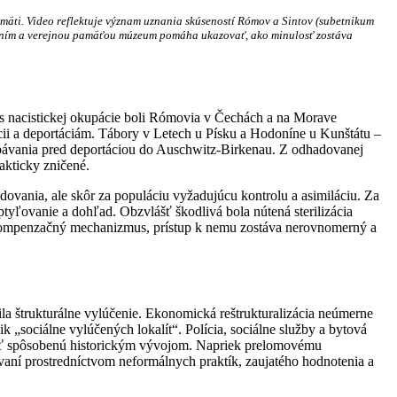
amäti. Video reflektuje význam uznania skúseností Rómov a Sintov (subetnikum
vaním a verejnou pamäťou múzeum pomáha ukazovať, ako minulosť zostáva
as nacistickej okupácie boli Rómovia v Čechách a na Morave
ácii a deportáciám. Tábory v Letech u Písku a Hodoníne u Kunštátu –
dbávania pred deportáciou do Auschwitz-Birkenau. Z odhadovanej
akticky zničené.
ovania, ale skôr za populáciu vyžadujúcu kontrolu a asimiláciu. Za
tyľovanie a dohľad. Obzvlášť škodlivá bola nútená sterilizácia
a kompenzačný mechanizmus, prístup k nemu zostáva nerovnomerný a
la štrukturálne vylúčenie. Ekonomická reštrukturalizácia neúmerne
k „sociálne vylúčených lokalít“. Polícia, sociálne služby a bytová
nosť spôsobenú historickým vývojom. Napriek prelomovému
ávaní prostredníctvom neformálnych praktík, zaujatého hodnotenia a