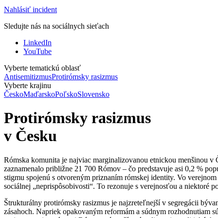
Nahlásiť incident
Sledujte nás na sociálnych sieťach
LinkedIn
YouTube
Vyberte tematickú oblasť
Antisemitizmus
Protirómsky rasizmus
Vyberte krajinu
Česko
Maďarsko
Poľsko
Slovensko
Protirómsky rasizmus
v Česku
Rómska komunita je najviac marginalizovanou etnickou menšinou v Če
zaznamenalo približne 21 700 Rómov – čo predstavuje asi 0,2 % popu
stigmu spojenú s otvoreným priznaním rómskej identity. Vo verejnom 
sociálnej „neprispôsobivosti“. To rezonuje s verejnosťou a niektoré pol
Štrukturálny protirómsky rasizmus je najzreteľnejší v segregácii býva
zásahoch. Napriek opakovaným reformám a súdnym rozhodnutiam sú ró