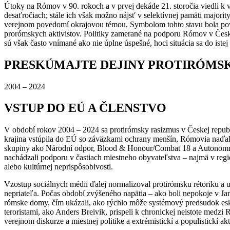
Útoky na Rómov v 90. rokoch a v prvej dekáde 21. storočia viedli k
desaťročiach; stále ich však možno nájsť v selektívnej pamäti majori
verejnom povedomí okrajovou témou. Symbolom tohto stavu bola povo
prorómskych aktivistov. Politiky zamerané na podporu Rómov v Českej
sú však často vnímané ako nie úplne úspešné, hoci situácia sa do istej
PRESKÚMAJTE DEJINY PROTIRÓMS
2004 – 2024
VSTUP DO EÚ A ČLENSTVO
V období rokov 2004 – 2024 sa protirómsky rasizmus v Českej republi
krajina vstúpila do EÚ so záväzkami ochrany menšín, Rómovia naďal
skupiny ako Národní odpor, Blood & Honour/Combat 18 a Autonomní n
nachádzali podporu v častiach miestneho obyvateľstva – najmä v regió
alebo kultúrnej neprispôsobivosti.
Vzostup sociálnych médií ďalej normalizoval protirómsku rétoriku 
nepriateľa. Počas období zvýšeného napätia – ako boli nepokoje v J
rómske domy, čím ukázali, ako rýchlo môže systémový predsudok eska
teroristami, ako Anders Breivik, prispeli k chronickej neistote medzi 
verejnom diskurze a miestnej politike a extrémistickí a populistickí a