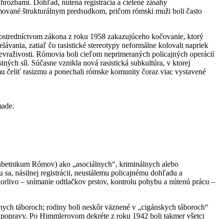
ozbami. Dohľad, nútená registrácia a cielené zásahy
rmované štrukturálnym predsudkom, pričom rómski muži boli často
 prostredníctvom zákona z roku 1958 zakazujúceho kočovanie, ktorý
ávania, zatiaľ čo rasistické stereotypy neformálne kolovali napriek
 nevraživosti. Rómovia boli cieľom neprimeraných policajných operácií
ých síl. Súčasne vznikla nová rasistická subkultúra, v ktorej
imu čeliť rasizmu a ponechali rómske komunity čoraz viac vystavené
made.
subetnikum Rómov) ako „asociálnych“, kriminálnych alebo
sa, násilnej registrácii, neustálemu policajnému dohľadu a
orlivo – snímanie odtlačkov prstov, kontrolu pohybu a nútenú prácu –
árnych táboroch; rodiny boli neskôr väznené v „cigánskych táboroch“
é popravy. Po Himmlerovom dekréte z roku 1942 boli takmer všetci