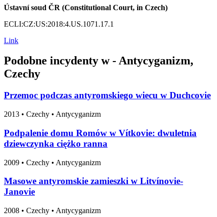
Ústavní soud ČR (Constitutional Court, in Czech)
ECLI:CZ:US:2018:4.US.1071.17.1
Link
Podobne incydenty w - Antycyganizm,
Czechy
Przemoc podczas antyromskiego wiecu w Duchcovie
2013
•
Czechy
• Antycyganizm
Podpalenie domu Romów w Vítkovie: dwuletnia
dziewczynka ciężko ranna
2009
•
Czechy
• Antycyganizm
Masowe antyromskie zamieszki w Litvínovie-
Janovie
2008
•
Czechy
• Antycyganizm