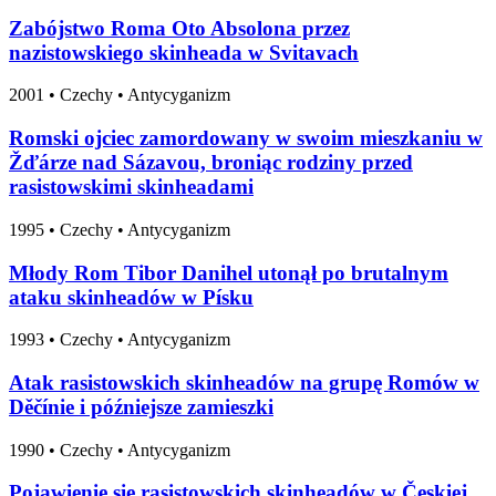
Zabójstwo Roma Oto Absolona przez
nazistowskiego skinheada w Svitavach
2001
•
Czechy
• Antycyganizm
Romski ojciec zamordowany w swoim mieszkaniu w
Žďárze nad Sázavou, broniąc rodziny przed
rasistowskimi skinheadami
1995
•
Czechy
• Antycyganizm
Młody Rom Tibor Danihel utonął po brutalnym
ataku skinheadów w Písku
1993
•
Czechy
• Antycyganizm
Atak rasistowskich skinheadów na grupę Romów w
Děčínie i późniejsze zamieszki
1990
•
Czechy
• Antycyganizm
Pojawienie się rasistowskich skinheadów w Českiej