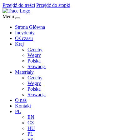
Przejdź do treści
Przejdź do stopki
Menu
Strona Główna
Incydenty
Oś czasu
Kraj
Czechy
Węgry
Polska
Słowacja
Materiały
Czechy
Węgry
Polska
Słowacja
O nas
Kontakt
PL
EN
CZ
HU
PL
SK