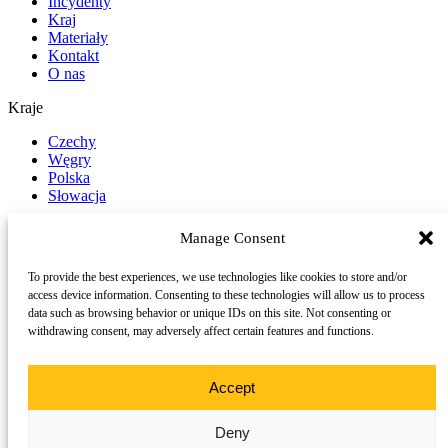
Incydenty
Kraj
Materiały
Kontakt
O nas
Kraje
Czechy
Węgry
Polska
Słowacja
Zgłoś incydent
Manage Consent
Obserwuj nas w mediach społecznościowych
To provide the best experiences, we use technologies like cookies to store and/or
access device information. Consenting to these technologies will allow us to process
LinkedIn
data such as browsing behavior or unique IDs on this site. Not consenting or
YouTube
withdrawing consent, may adversely affect certain features and functions.
©
2026 Trace
Wszelkie prawa zastrzeżone.
TRACE to projekt wspierany przez konsorcjum partnerów w całej
Europie Środkowej.
Accept
Ta strona używa plików cookie w celu ulepszenia przeglądania oraz
Deny
zbierania anonimizowanych danych do celów badawczych i