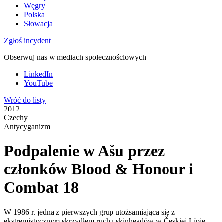
Węgry
Polska
Słowacja
Zgłoś incydent
Obserwuj nas w mediach społecznościowych
LinkedIn
YouTube
Wróć do listy
2012
Czechy
Antycyganizm
Podpalenie w Ašu przez
członków Blood & Honour i
Combat 18
W 1986 r. jedna z pierwszych grup utożsamiająca się z
ekstremistycznym skrzydłem ruchu skinheadów w Českiej Lípie