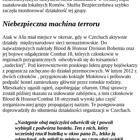
zaatakowała lokalnych Romów. Służba Bezpieczeństwa szybko
zaczęła monitorować działalność tej grupy.
Niebezpieczna machina terroru
Atak w Ašu miał miejsce w okresie, gdy w Czechach aktywnie
działały międzynarodowe sieci neonazistowskie. Do
najważniejszych należały Blood & Honour Division Bohemia oraz
jej bojowe odgałęzienie Combat 18, których członkowie w
regionach przygranicznych odwoływali się do tożsamości
„sudeckiej”. Pod kierownictwem praskiego lidera grupy bojówkarzy
z pogranicza zachęcano do działań przemocowych. W lutym 2012 r.
dwóch członków , przygotowało koktajle Mołotowa i próbowało
podpalić hostel zamieszkany głównie przez romskie rodziny.
Mieszkańcy ugasili ogień, zapobiegając ofiarom. Obaj sprawcy
zostali później skazani za usiłowanie zabójstwa, a inni członkowie
Blood & Honour/Combat 18 otrzymali wyroki jako część
zorganizowanej grupy propagującej nazizm. Te postępowania
doprowadziły do stłumienia działalności organizacji w Czechach.
„
Następnie obaj mężczyźni odwrócili się i powoli
wybiegli z podwórza hostelu. Ten z nich, który
wcześniej rzucił butelką w okno pana D., lekko ją
odepchnął, gdy mijali to miejsce, po czym obaj uciekli