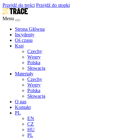
Przejdź do treści
Przejdź do stopki
Menu
Strona Główna
Incydenty
Oś czasu
Kraj
Czechy
Węgry
Polska
Słowacja
Materiały
Czechy
Węgry
Polska
Słowacja
O nas
Kontakt
PL
EN
CZ
HU
PL