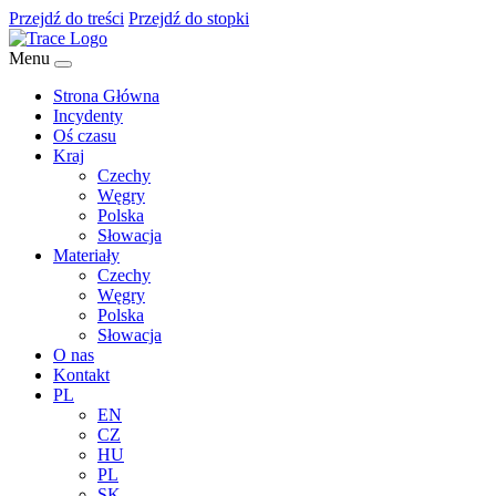
Przejdź do treści
Przejdź do stopki
Menu
Strona Główna
Incydenty
Oś czasu
Kraj
Czechy
Węgry
Polska
Słowacja
Materiały
Czechy
Węgry
Polska
Słowacja
O nas
Kontakt
PL
EN
CZ
HU
PL
SK