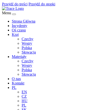
Przejdź do treści
Przejdź do stopki
Menu
Strona Główna
Incydenty
Oś czasu
Kraj
Czechy
Węgry
Polska
Słowacja
Materiały
Czechy
Węgry
Polska
Słowacja
O nas
Kontakt
PL
EN
CZ
HU
PL
SK