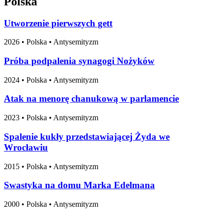
Polska
Utworzenie pierwszych gett
2026
•
Polska
• Antysemityzm
Próba podpalenia synagogi Nożyków
2024
•
Polska
• Antysemityzm
Atak na menorę chanukową w parlamencie
2023
•
Polska
• Antysemityzm
Spalenie kukły przedstawiającej Żyda we
Wrocławiu
2015
•
Polska
• Antysemityzm
Swastyka na domu Marka Edelmana
2000
•
Polska
• Antysemityzm