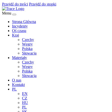
Przejdź do treści
Przejdź do stopki
Menu
Strona Główna
Incydenty
Oś czasu
Kraj
Czechy
Węgry
Polska
Słowacja
Materiały
Czechy
Węgry
Polska
Słowacja
O nas
Kontakt
PL
EN
CZ
HU
PL
SK