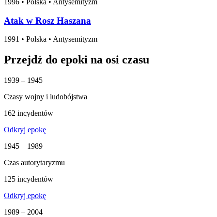
1996
•
Polska
• Antysemityzm
Atak w Rosz Haszana
1991
•
Polska
• Antysemityzm
Przejdź do epoki na osi czasu
1939 – 1945
Czasy wojny i ludobójstwa
162 incydentów
Odkryj epokę
1945 – 1989
Czas autorytaryzmu
125 incydentów
Odkryj epokę
1989 – 2004