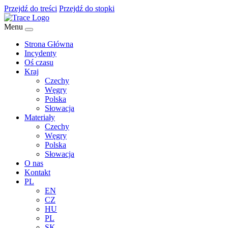
Przejdź do treści
Przejdź do stopki
Menu
Strona Główna
Incydenty
Oś czasu
Kraj
Czechy
Węgry
Polska
Słowacja
Materiały
Czechy
Węgry
Polska
Słowacja
O nas
Kontakt
PL
EN
CZ
HU
PL
SK