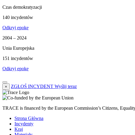
Czas demokratyzacji
140 incydentów
Odkryj epokę
2004 – 2024
Unia Europejska
151 incydentów
Odkryj epokę
ZGŁOŚ INCYDENT
Wyślij teraz
×
TRACE is financed by the European Commission’s Citizens, Equali
Strona Główna
Incydenty
Kraj
Materiały