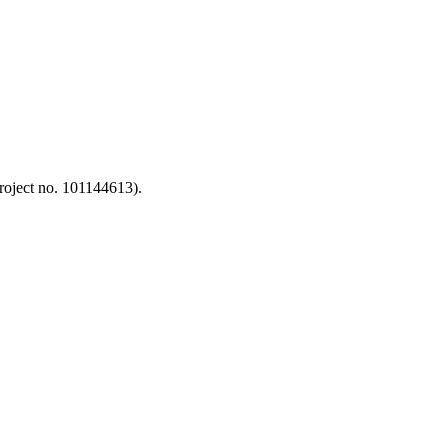
oject no. 101144613).