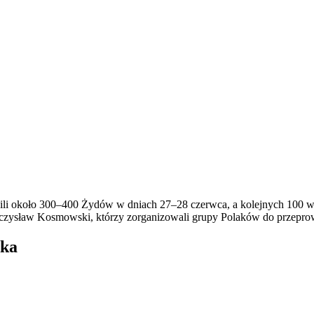
bili około 300–400 Żydów w dniach 27–28 czerwca, a kolejnych 100 w
 Mieczysław Kosmowski, którzy zorganizowali grupy Polaków do przepr
ska