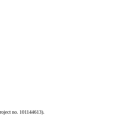
oject no. 101144613).