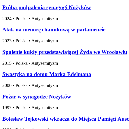
Próba podpalenia synagogi Nożyków
2024
•
Polska
• Antysemityzm
Atak na menorę chanukową w parlamencie
2023
•
Polska
• Antysemityzm
Spalenie kukły przedstawiającej Żyda we Wrocławiu
2015
•
Polska
• Antysemityzm
Swastyka na domu Marka Edelmana
2000
•
Polska
• Antysemityzm
Pożar w synagodze Nożyków
1997
•
Polska
• Antysemityzm
Bolesław Tejkowski wkracza do Miejsca Pamięci Ausc