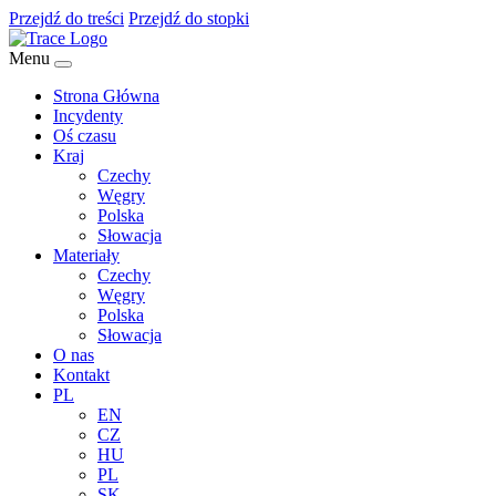
Przejdź do treści
Przejdź do stopki
Menu
Strona Główna
Incydenty
Oś czasu
Kraj
Czechy
Węgry
Polska
Słowacja
Materiały
Czechy
Węgry
Polska
Słowacja
O nas
Kontakt
PL
EN
CZ
HU
PL
SK