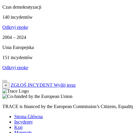
Czas demokratyzacji
140 incydentów
Odkryj epokę
2004 – 2024
Unia Europejska
151 incydentów
Odkryj epokę
ZGŁOŚ INCYDENT
Wyślij teraz
×
TRACE is financed by the European Commission’s Citizens, Equali
Strona Główna
Incydenty
Kraj
Materiały