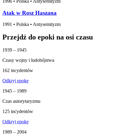
1996
•
Polska
• Antysemityzm
Atak w Rosz Haszana
1991
•
Polska
• Antysemityzm
Przejdź do epoki na osi czasu
1939 – 1945
Czasy wojny i ludobójstwa
162 incydentów
Odkryj epokę
1945 – 1989
Czas autorytaryzmu
125 incydentów
Odkryj epokę
1989 – 2004