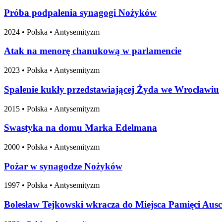
Próba podpalenia synagogi Nożyków
2024
•
Polska
• Antysemityzm
Atak na menorę chanukową w parlamencie
2023
•
Polska
• Antysemityzm
Spalenie kukły przedstawiającej Żyda we Wrocławiu
2015
•
Polska
• Antysemityzm
Swastyka na domu Marka Edelmana
2000
•
Polska
• Antysemityzm
Pożar w synagodze Nożyków
1997
•
Polska
• Antysemityzm
Bolesław Tejkowski wkracza do Miejsca Pamięci Ausc