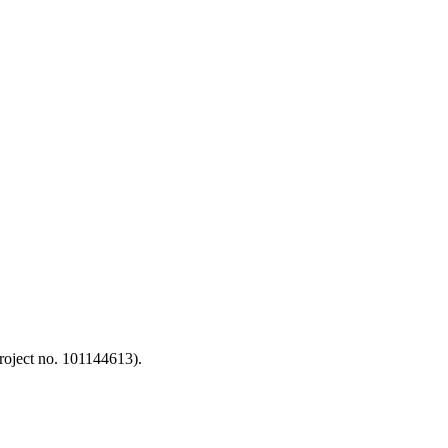
oject no. 101144613).