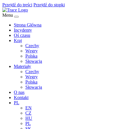
Przejdź do treści
Przejdź do stopki
Menu
Strona Główna
Incydenty
Oś czasu
Kraj
Czechy
Węgry
Polska
Słowacja
Materiały
Czechy
Węgry
Polska
Słowacja
O nas
Kontakt
PL
EN
CZ
HU
PL
SK