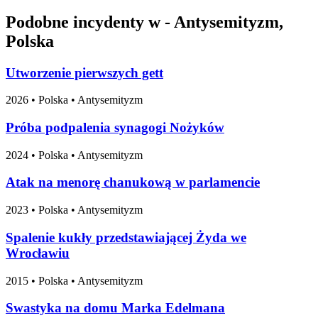
Podobne incydenty w - Antysemityzm,
Polska
Utworzenie pierwszych gett
2026
•
Polska
• Antysemityzm
Próba podpalenia synagogi Nożyków
2024
•
Polska
• Antysemityzm
Atak na menorę chanukową w parlamencie
2023
•
Polska
• Antysemityzm
Spalenie kukły przedstawiającej Żyda we
Wrocławiu
2015
•
Polska
• Antysemityzm
Swastyka na domu Marka Edelmana