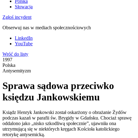
Polska
Słowacja
Zgłoś incydent
Obserwuj nas w mediach społecznościowych
LinkedIn
YouTube
Wróć do listy
1997
Polska
Antysemityzm
Sprawa sądowa przeciwko
księdzu Jankowskiemu
Ksiądz Henryk Jankowski został oskarżony o obrażanie Żydów
podczas kazań w parafii św. Brygidy w Gdańsku. Chociaż sprawę
oddalono jako „nisko szkodliwą społecznie”, ujawniła ona
utrzymującą się w niektórych kręgach Kościoła katolickiego
retorykę antysemicką.