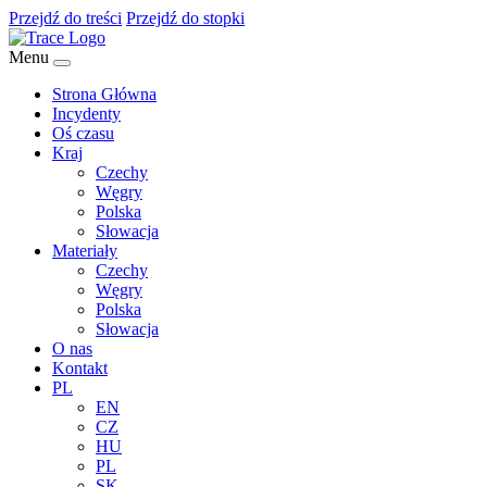
Przejdź do treści
Przejdź do stopki
Menu
Strona Główna
Incydenty
Oś czasu
Kraj
Czechy
Węgry
Polska
Słowacja
Materiały
Czechy
Węgry
Polska
Słowacja
O nas
Kontakt
PL
EN
CZ
HU
PL
SK