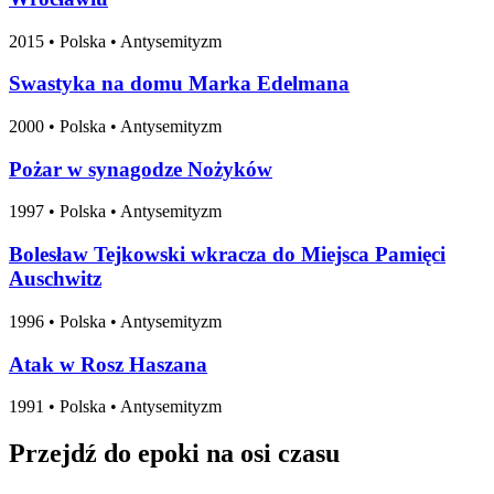
2015
•
Polska
• Antysemityzm
Swastyka na domu Marka Edelmana
2000
•
Polska
• Antysemityzm
Pożar w synagodze Nożyków
1997
•
Polska
• Antysemityzm
Bolesław Tejkowski wkracza do Miejsca Pamięci
Auschwitz
1996
•
Polska
• Antysemityzm
Atak w Rosz Haszana
1991
•
Polska
• Antysemityzm
Przejdź do epoki na osi czasu