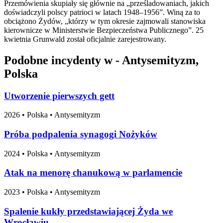
Przemówienia skupiały się głównie na „prześladowaniach, jakich
doświadczyli polscy patrioci w latach 1948–1956”. Winą za to
obciążono Żydów, „którzy w tym okresie zajmowali stanowiska
kierownicze w Ministerstwie Bezpieczeństwa Publicznego”. 25
kwietnia Grunwald został oficjalnie zarejestrowany.
Podobne incydenty w - Antysemityzm,
Polska
Utworzenie pierwszych gett
2026
•
Polska
• Antysemityzm
Próba podpalenia synagogi Nożyków
2024
•
Polska
• Antysemityzm
Atak na menorę chanukową w parlamencie
2023
•
Polska
• Antysemityzm
Spalenie kukły przedstawiającej Żyda we
Wrocławiu