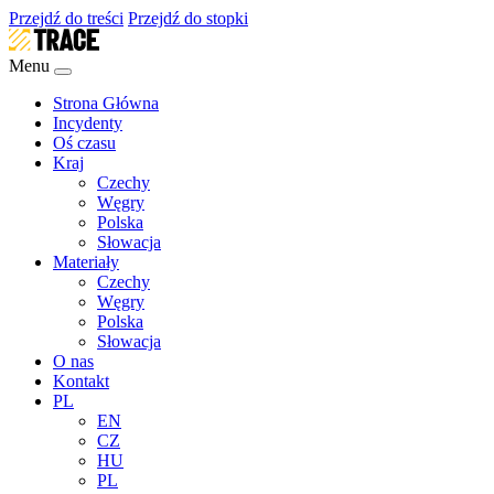
Przejdź do treści
Przejdź do stopki
Menu
Strona Główna
Incydenty
Oś czasu
Kraj
Czechy
Węgry
Polska
Słowacja
Materiały
Czechy
Węgry
Polska
Słowacja
O nas
Kontakt
PL
EN
CZ
HU
PL