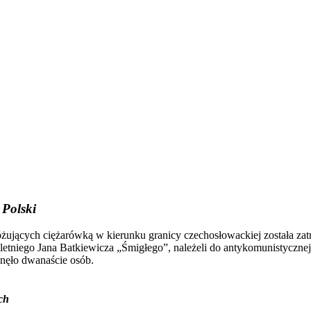
 Polski
żujących ciężarówką w kierunku granicy czechosłowackiej została za
oletniego Jana Batkiewicza „Śmigłego”, należeli do antykomunistyczne
inęło dwanaście osób.
ch