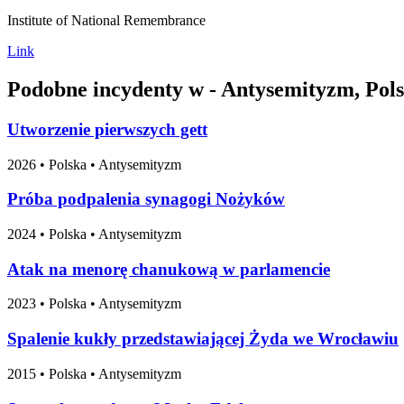
Institute of National Remembrance
Link
Podobne incydenty w - Antysemityzm, Pol
Utworzenie pierwszych gett
2026
•
Polska
• Antysemityzm
Próba podpalenia synagogi Nożyków
2024
•
Polska
• Antysemityzm
Atak na menorę chanukową w parlamencie
2023
•
Polska
• Antysemityzm
Spalenie kukły przedstawiającej Żyda we Wrocławiu
2015
•
Polska
• Antysemityzm