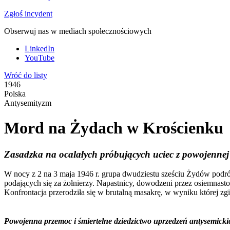
Zgłoś incydent
Obserwuj nas w mediach społecznościowych
LinkedIn
YouTube
Wróć do listy
1946
Polska
Antysemityzm
Mord na Żydach w Krościenku
Zasadzka na ocalałych próbujących uciec z powojennej
W nocy z 2 na 3 maja 1946 r. grupa dwudziestu sześciu Żydów podró
podających się za żołnierzy. Napastnicy, dowodzeni przez osiemnast
Konfrontacja przerodziła się w brutalną masakrę, w wyniku której zg
Powojenna przemoc i śmiertelne dziedzictwo uprzedzeń antysemicki