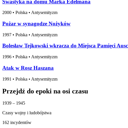
Swastyka na domu Marka Edelmana
2000
•
Polska
• Antysemityzm
Pożar w synagodze Nożyków
1997
•
Polska
• Antysemityzm
Bolesław Tejkowski wkracza do Miejsca Pamięci Ausc
1996
•
Polska
• Antysemityzm
Atak w Rosz Haszana
1991
•
Polska
• Antysemityzm
Przejdź do epoki na osi czasu
1939 – 1945
Czasy wojny i ludobójstwa
162 incydentów