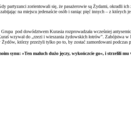
dy partyzanci zorientowali się, że pasażerowie są Żydami, okradli ich z
bijając na miejscu jedenaście osób i raniąc pięć innych – z których je
ści. Grupa pod dowództwem Kurasia rozprowadzała wcześniej antysem
raś wzywał do „rzezi i wieszania żydowskich łotrów”. Zabójstwa w K
ydów, którzy przeżyli tylko po to, by zostać zamordowani podczas p
oim synu: »Ten maluch dużo jęczy, wykończcie go«, i strzelili mu