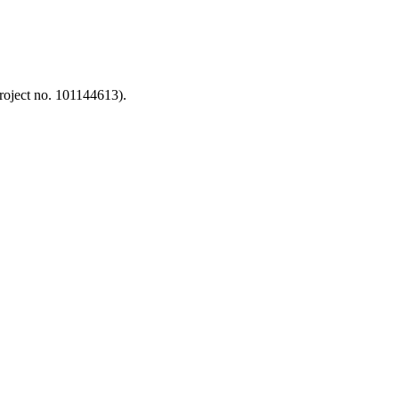
oject no. 101144613).